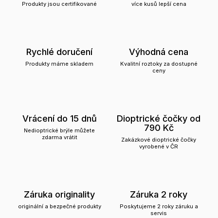
Produkty jsou certifikované
více kusů lepší cena
Rychlé doručení
Výhodná cena
Produkty máme skladem
Kvalitní roztoky za dostupné
ceny
Vrácení do 15 dnů
Dioptrické čočky od
790 Kč
Nedioptrické brýle můžete
zdarma vrátit
Zakázkové dioptrické čočky
vyrobené v ČR
Záruka originality
Záruka 2 roky
originální a bezpečné produkty
Poskytujeme 2 roky záruku a
servis