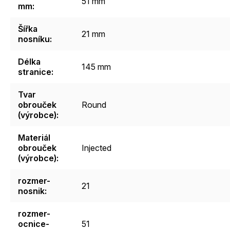
51 mm
mm
:
Šířka
21 mm
nosníku
:
Délka
145 mm
stranice
:
Tvar
obrouček
Round
(výrobce)
:
Materiál
obrouček
Injected
(výrobce)
:
rozmer-
21
nosnik
:
rozmer-
ocnice-
51