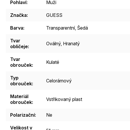
Pohlaví
:
Muži
Značka
:
GUESS
Barva
:
Transparentní
,
Šedá
Tvar
Oválný
,
Hranatý
obličeje
:
Tvar
Kulaté
obrouček
:
Typ
Celorámový
obrouček
:
Materiál
Vstřikovaný plast
obrouček
:
Polarizační
:
Ne
Velikost v