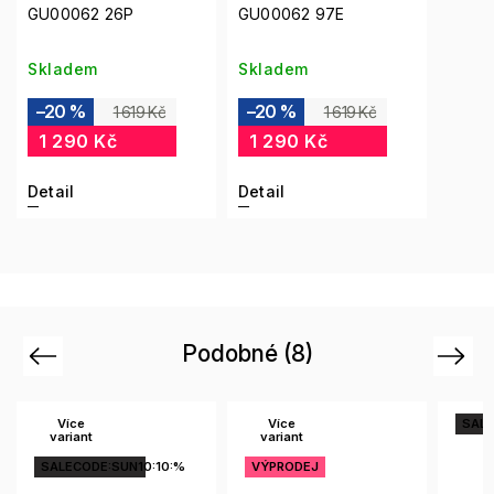
GU00062 26P
GU00062 97E
Skladem
Skladem
–20 %
–20 %
1 619 Kč
1 619 Kč
1 290 Kč
1 290 Kč
Detail
Detail
Podobné (8)
Previous
Next
Více
Více
SALE
variant
variant
SALECODE:SUN10:10:%
VÝPRODEJ