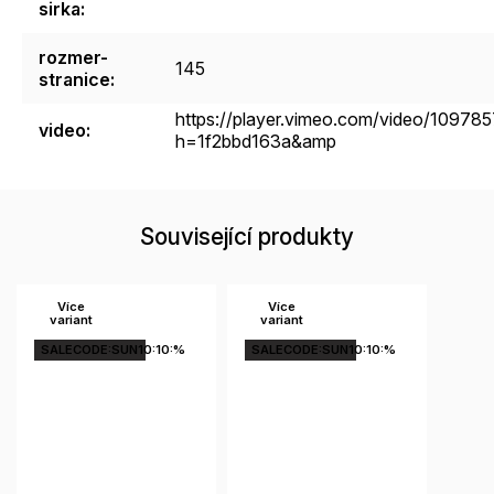
sirka
:
rozmer-
145
stranice
:
https://player.vimeo.com/video/10978
video
:
h=1f2bbd163a&amp
Související produkty
Více
Více
variant
variant
SALECODE:SUN10:10:%
SALECODE:SUN10:10:%