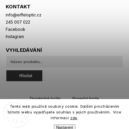
KONTAKT
info
@
eiffeloptic.cz
245 007 022
Facebook
Instagram
VYHLEDÁVÁNÍ
Hledat
Dioptrické brýle
Sluneční brýle
Tento web používá soubory cookie. Dalším procházením
Sportovní brýle
Kontaktní čočky
tohoto webu vyjadřujete souhlas s jejich používáním.. Více
Roztoky a oční kapky
informací
zde
.
Nastavení