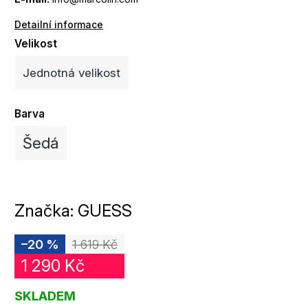
Detailní informace
Velikost
Jednotná velikost
Barva
Šedá
Značka:
GUESS
–20 %
1 619 Kč
1 290 Kč
SKLADEM