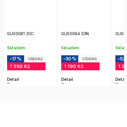
GU00081 20C
GU00064 53N
GU00
Skladem
Skladem
Skla
–17 %
–30 %
–52
1 689 Kč
1 709 Kč
1 390 Kč
1 190 Kč
1 2
Detail
Detail
Detai