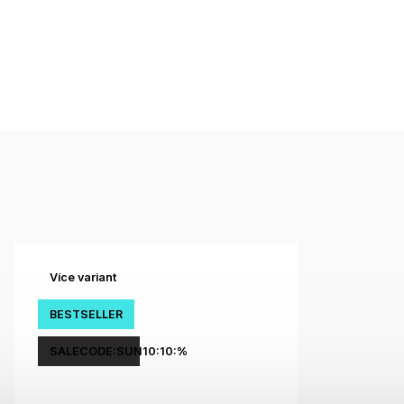
Více variant
BESTSELLER
SALECODE:SUN10:10:%