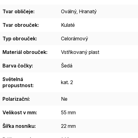
Tvar obličeje
:
Oválný
,
Hranatý
Tvar obrouček
:
Kulaté
Typ obrouček
:
Celorámový
Materiál obrouček
:
Vstřikovaný plast
Barva čočky
:
Šedá
Světelná
kat. 2
propustnost
:
Polarizační
:
Ne
Velikost v mm
:
55 mm
Šířka nosníku
:
22 mm