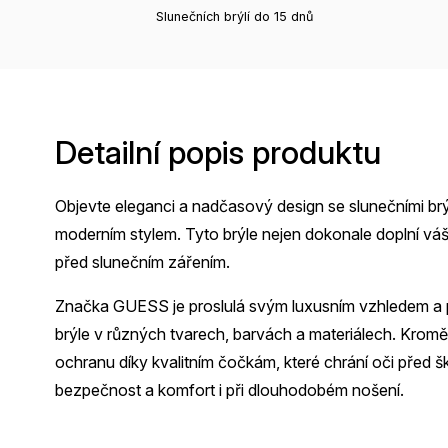
Slunečních brýlí do 15 dnů
Detailní popis produktu
Objevte eleganci a nadčasový design se slunečními brý
moderním stylem. Tyto brýle nejen dokonale doplní vá
před slunečním zářením.
Značka GUESS je proslulá svým luxusním vzhledem a p
brýle v různých tvarech, barvách a materiálech. Krom
ochranu díky kvalitním čočkám, které chrání oči před 
bezpečnost a komfort i při dlouhodobém nošení.