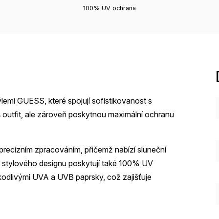
100% UV ochrana
lemi GUESS, které spojují sofistikovanost s
š outfit, ale zároveň poskytnou maximální ochranu
recizním zpracováním, přičemž nabízí sluneční
ě stylového designu poskytují také 100% UV
škodlivými UVA a UVB paprsky, což zajišťuje