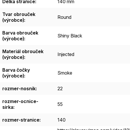
Délka stranice
:
140 mm
Tvar obrouček
Round
(výrobce)
:
Barva obrouček
Shiny Black
(výrobce)
:
Materiál obrouček
Injected
(výrobce)
:
Barva čočky
Smoke
(výrobce)
:
rozmer-nosnik
:
22
rozmer-ocnice-
55
sirka
:
rozmer-stranice
:
140