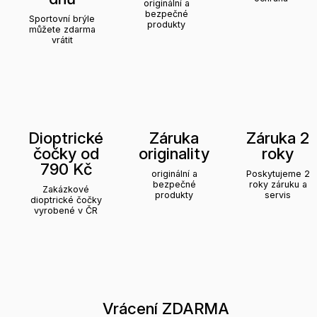
originální a
bezpečné
Sportovní brýle
produkty
můžete zdarma
vrátit
Dioptrické
Záruka
Záruka 2
čočky od
originality
roky
790 Kč
originální a
Poskytujeme 2
bezpečné
roky záruku a
Zakázkové
produkty
servis
dioptrické čočky
vyrobené v ČR
Vrácení ZDARMA