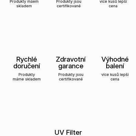
Produkty máem
Produkty jsou
více kusů lepší
skladem
certifikované
cena
Rychlé
Zdravotní
Výhodné
doručení
garance
balení
Produkty
Produkty jsou
více kusů lepší
máme skladem
certifikované
cena
UV Filter