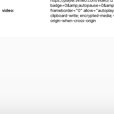
https://player.vimeo.com/video/1
badge=0&amp;autopause=0&amp;
video
:
frameborder="0" allow="autoplay; f
clipboard-write; encrypted-media; 
origin-when-cross-origin