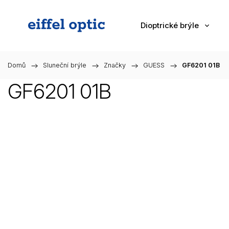
Dioptrické brýle
Domů
/
Sluneční brýle
/
Značky
/
GUESS
/
GF6201 01B
GF6201 01B