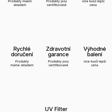
Produkty máem
Produkty jsou
více kusů lepší
skladem
certifikované
cena
Rychlé
Zdravotní
Výhodné
doručení
garance
balení
Produkty
Produkty jsou
více kusů lepší
máme skladem
certifikované
cena
UV Filter