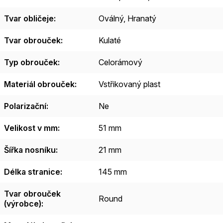
Tvar obličeje
:
Oválný
,
Hranatý
Tvar obrouček
:
Kulaté
Typ obrouček
:
Celorámový
Materiál obrouček
:
Vstřikovaný plast
Polarizační
:
Ne
Velikost v mm
:
51 mm
Šířka nosníku
:
21 mm
Délka stranice
:
145 mm
Tvar obrouček
Round
(výrobce)
: