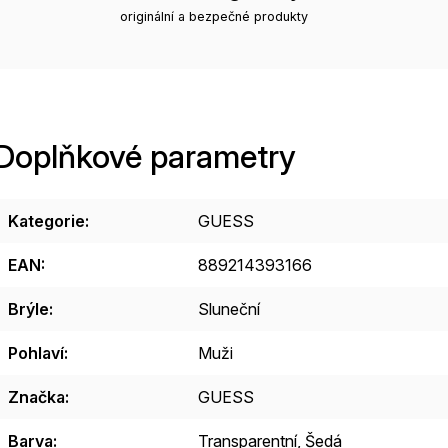
originální a bezpečné produkty
Doplňkové parametry
Kategorie
:
GUESS
EAN
:
889214393166
Brýle
:
Sluneční
Pohlaví
:
Muži
Značka
:
GUESS
Barva
:
Transparentní
,
Šedá