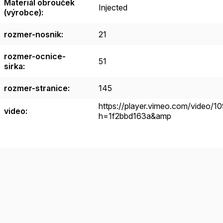
Materiál obrouček
Injected
(výrobce)
:
rozmer-nosnik
:
21
rozmer-ocnice-
51
sirka
:
rozmer-stranice
:
145
https://player.vimeo.com/video/
video
:
h=1f2bbd163a&amp