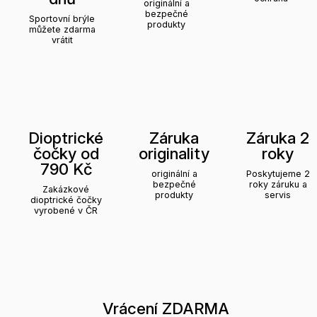
originální a
bezpečné
Sportovní brýle
produkty
můžete zdarma
vrátit
Dioptrické
Záruka
Záruka 2
čočky od
originality
roky
790 Kč
originální a
Poskytujeme 2
bezpečné
roky záruku a
Zakázkové
produkty
servis
dioptrické čočky
vyrobené v ČR
Vrácení ZDARMA