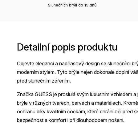
Slunečních brýlí do 15 dnů
Detailní popis produktu
Objevte eleganci a nadčasový design se slunečními brý
moderním stylem. Tyto brýle nejen dokonale doplní vá
před slunečním zářením.
Značka GUESS je proslulá svým luxusním vzhledem a p
brýle v různých tvarech, barvách a materiálech. Krom
ochranu díky kvalitním čočkám, které chrání oči před 
bezpečnost a komfort i při dlouhodobém nošení.