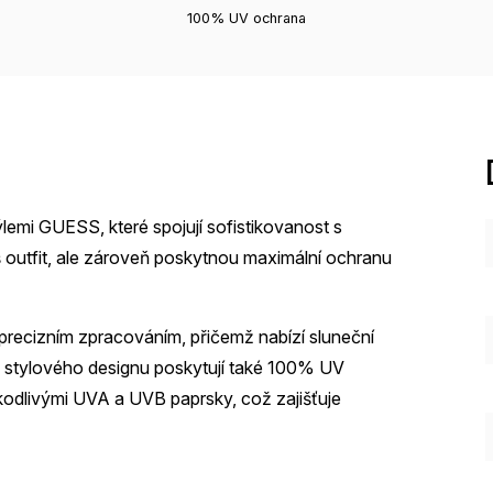
100% UV ochrana
lemi GUESS, které spojují sofistikovanost s
š outfit, ale zároveň poskytnou maximální ochranu
recizním zpracováním, přičemž nabízí sluneční
ě stylového designu poskytují také 100% UV
škodlivými UVA a UVB paprsky, což zajišťuje