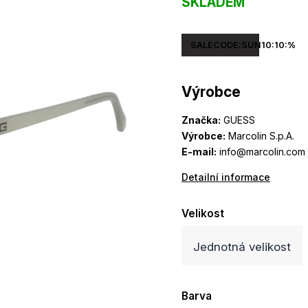
SKLADEM
SALECODE:SUN10:10:%
Výrobce
Značka:
GUESS
Výrobce:
Marcolin S.p.A.
E-mail:
info@marcolin.com
Detailní informace
Velikost
Jednotná velikost
Barva