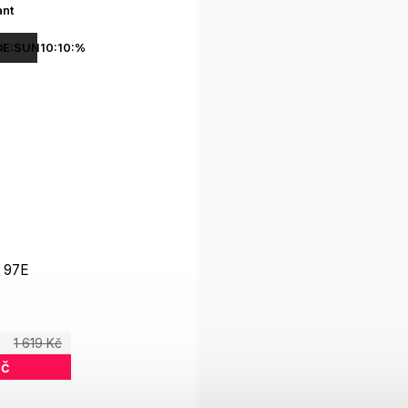
ant
E:SUN10:10:%
 97E
1 619 Kč
Kč