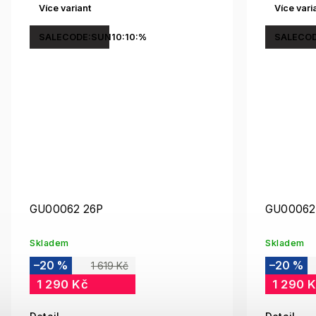
Více variant
Více vari
SALECODE:SUN10:10:%
SALECOD
GU00062 26P
GU00062
Skladem
Skladem
–20 %
–20 %
1 619 Kč
1 290 Kč
1 290 