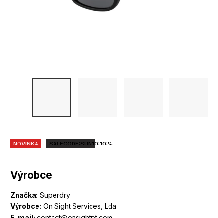
NOVINKA
SALECODE:SUN10:10:%
Výrobce
Značka:
Superdry
Výrobce:
On Sight Services, Lda
E-mail:
contact@onsightpt.com