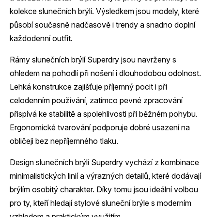
kolekce slunečních brýlí. Výsledkem jsou modely, které
působí současně nadčasově i trendy a snadno doplní
každodenní outfit.
Rámy slunečních brýlí Superdry jsou navrženy s
ohledem na pohodlí při nošení i dlouhodobou odolnost.
Lehká konstrukce zajišťuje příjemný pocit i při
celodenním používání, zatímco pevné zpracování
přispívá ke stabilitě a spolehlivosti při běžném pohybu.
Ergonomické tvarování podporuje dobré usazení na
obličeji bez nepříjemného tlaku.
Design slunečních brýlí Superdry vychází z kombinace
minimalistických linií a výrazných detailů, které dodávají
brýlím osobitý charakter. Díky tomu jsou ideální volbou
pro ty, kteří hledají stylové sluneční brýle s moderním
vzhledem a praktickým využitím.