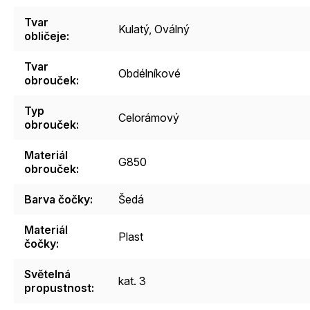
Tvar
Kulatý
,
Oválný
obličeje
:
Tvar
Obdélníkové
obrouček
:
Typ
Celorámový
obrouček
:
Materiál
G850
obrouček
:
Barva čočky
:
Šedá
Materiál
Plast
čočky
:
Světelná
kat. 3
propustnost
: