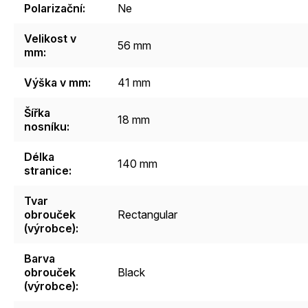
Polarizační
:
Ne
Velikost v
56 mm
mm
:
Výška v mm
:
41 mm
Šířka
18 mm
nosníku
:
Délka
140 mm
stranice
:
Tvar
obrouček
Rectangular
(výrobce)
:
Barva
obrouček
Black
(výrobce)
: