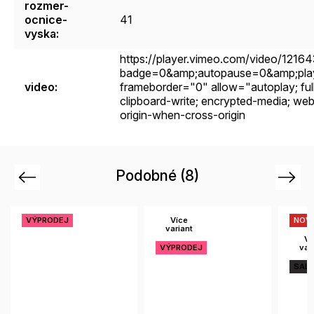
rozmer-
ocnice-
41
vyska
:
https://player.vimeo.com/video/1216
badge=0&amp;autopause=0&amp;pla
video
:
frameborder="0" allow="autoplay; fulls
clipboard-write; encrypted-media; web-
origin-when-cross-origin
Podobné (8)
Previous
Next
VÝPRODEJ
Více
NOV
variant
Ví
VÝPRODEJ
var
SALE