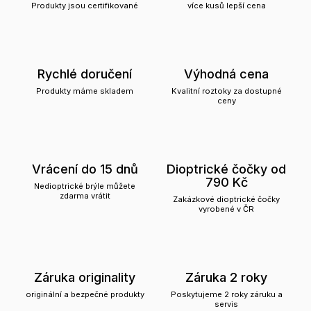
Produkty jsou certifikované
více kusů lepší cena
Rychlé doručení
Výhodná cena
Produkty máme skladem
Kvalitní roztoky za dostupné
ceny
Vrácení do 15 dnů
Dioptrické čočky od
790 Kč
Nedioptrické brýle můžete
zdarma vrátit
Zakázkové dioptrické čočky
vyrobené v ČR
Záruka originality
Záruka 2 roky
originální a bezpečné produkty
Poskytujeme 2 roky záruku a
servis