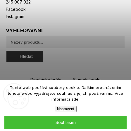
245 007 022
Facebook
Instagram
VYHLEDÁVÁNÍ
Hledat
Dioptrické brýle
Sluneční brýle
Tento web používá soubory cookie. Dalším procházením
Sportovní brýle
Kontaktní čočky
tohoto webu vyjadřujete souhlas s jejich používáním.. Více
Roztoky a oční kapky
informací
zde
.
Nastavení
Souhlasím