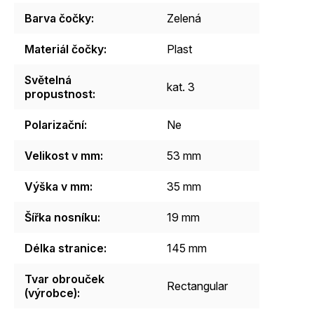
Barva čočky
:
Zelená
Materiál čočky
:
Plast
Světelná
kat. 3
propustnost
:
Polarizační
:
Ne
Velikost v mm
:
53 mm
Výška v mm
:
35 mm
Šířka nosníku
:
19 mm
Délka stranice
:
145 mm
Tvar obrouček
Rectangular
(výrobce)
: