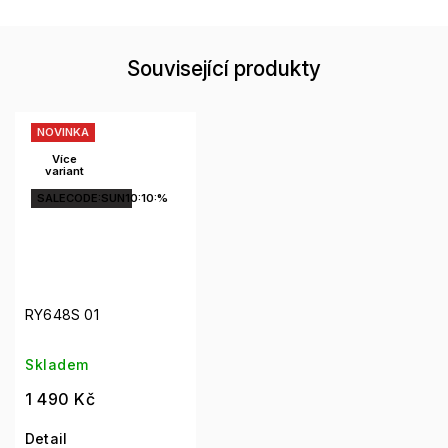
Související produkty
NOVINKA
Více
variant
SALECODE:SUN10:10:%
RY648S 01
Skladem
1 490 Kč
Detail