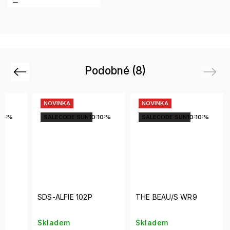
Podobné (8)
Previous
Next
NOVINKA
NOVINKA
10:%
SALECODE:SUN10:10:%
SALECODE:SUN10:10:%
SDS-ALFIE 102P
THE BEAU/S WR9
Skladem
Skladem