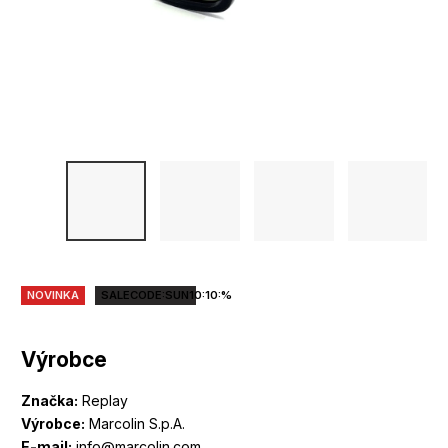
NOVINKA
SALECODE:SUN10:10:%
Výrobce
Značka:
Replay
Výrobce:
Marcolin S.p.A.
E-mail:
info@marcolin.com