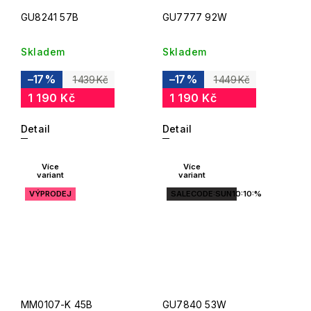
GU8241 57B
GU7777 92W
Skladem
Skladem
–17 %
–17 %
1 439 Kč
1 449 Kč
1 190 Kč
1 190 Kč
Detail
Detail
Více
Více
variant
variant
VÝPRODEJ
SALECODE:SUN10:10:%
MM0107-K 45B
GU7840 53W