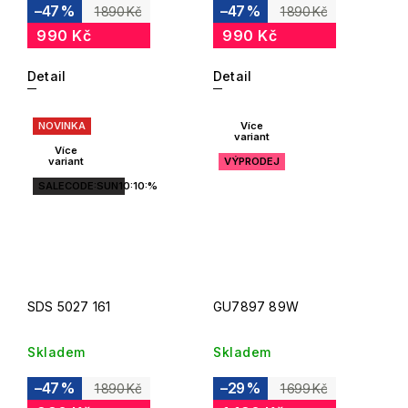
–47 %
–47 %
1 890 Kč
1 890 Kč
990 Kč
990 Kč
Detail
Detail
NOVINKA
Více
variant
Více
variant
VÝPRODEJ
SALECODE:SUN10:10:%
SDS 5027 161
GU7897 89W
Skladem
Skladem
–47 %
–29 %
1 890 Kč
1 699 Kč