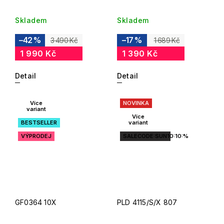
Skladem
Skladem
–42 %
–17 %
3 490 Kč
1 689 Kč
1 990 Kč
1 390 Kč
Detail
Detail
Více
NOVINKA
variant
Více
BESTSELLER
variant
VÝPRODEJ
SALECODE:SUN10:10:%
GF0364 10X
PLD 4115/S/X 807