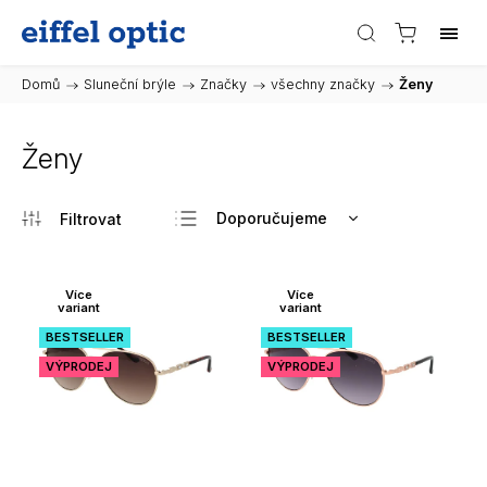
Domů
/
Sluneční brýle
/
Značky
/
všechny značky
/
Ženy
Ženy
Doporučujeme
Nejlevnější
Nejdražší
Více
Více
variant
variant
Nejprodávanější
BESTSELLER
BESTSELLER
Abecedně
VÝPRODEJ
VÝPRODEJ