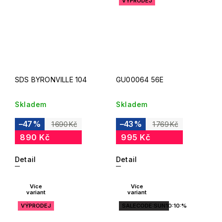
VÝPRODEJ
SDS BYRONVILLE 104
GU00064 56E
Skladem
Skladem
–47 %
–43 %
1 690 Kč
1 769 Kč
890 Kč
995 Kč
Detail
Detail
Více
Více
variant
variant
VÝPRODEJ
SALECODE:SUN10:10:%