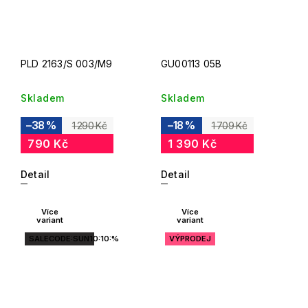
PLD 2163/S 003/M9
GU00113 05B
Skladem
Skladem
–38 %
–18 %
1 290 Kč
1 709 Kč
790 Kč
1 390 Kč
Detail
Detail
Více
Více
variant
variant
SALECODE:SUN10:10:%
VÝPRODEJ