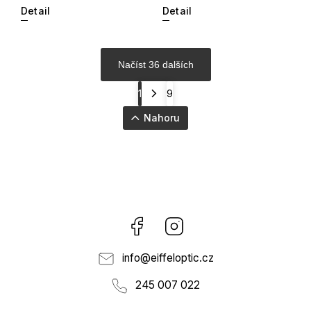
Detail
Detail
Načíst 36 dalších
1
9
Nahoru
Facebook
Instagram
info
@
eiffeloptic.cz
245 007 022