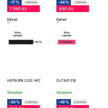
–17 %
–44 %
1 689 Kč
1 239 Kč
1 390 Kč
690 Kč
Detail
Detail
Více
Více
variant
variant
SALECODE:SUN10:10:%
VÝPRODEJ
HEPBURN 2.0/S HKZ
GU7841 01B
Skladem
Skladem
–56 %
–48 %
2 290 Kč
2 290 Kč