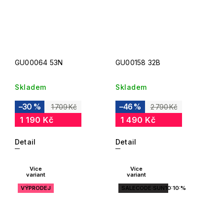
GU00064 53N
GU00158 32B
Skladem
Skladem
–30 %
–46 %
1 709 Kč
2 790 Kč
1 190 Kč
1 490 Kč
Detail
Detail
Více
Více
variant
variant
VÝPRODEJ
SALECODE:SUN10:10:%