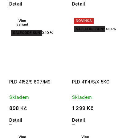
Detail
Detail
Více
NOVINKA
variant
SALECODE:SUN10:10:%
SALECODE:SUN10:10:%
PLD 4152/S 807/M9
PLD 4114/S/X 5KC
Skladem
Skladem
898 Kč
1 299 Kč
Detail
Detail
Více
Více