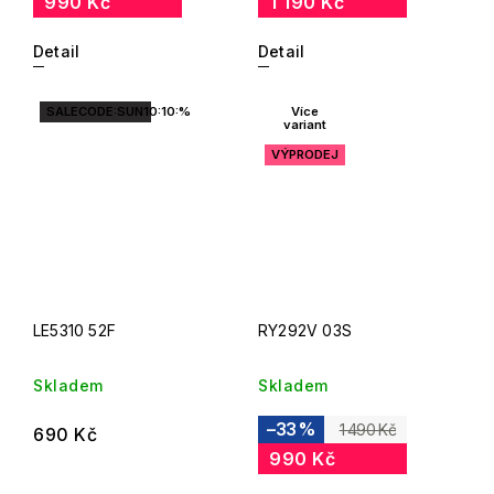
990 Kč
1 190 Kč
Detail
Detail
SALECODE:SUN10:10:%
Více
variant
VÝPRODEJ
LE5310 52F
RY292V 03S
Skladem
Skladem
–33 %
1 490 Kč
690 Kč
990 Kč