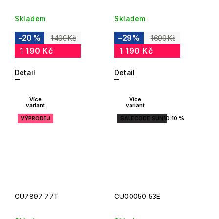
Skladem
Skladem
–20 %
–29 %
1 490 Kč
1 699 Kč
1 190 Kč
1 190 Kč
Detail
Detail
Více
Více
variant
variant
VÝPRODEJ
SALECODE:SUN10:10:%
GU7897 77T
GU00050 53E