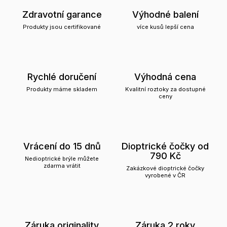
Zdravotní garance
Výhodné balení
Produkty jsou certifikované
více kusů lepší cena
Rychlé doručení
Výhodná cena
Produkty máme skladem
Kvalitní roztoky za dostupné
ceny
Vrácení do 15 dnů
Dioptrické čočky od
790 Kč
Nedioptrické brýle můžete
zdarma vrátit
Zakázkové dioptrické čočky
vyrobené v ČR
Záruka originality
Záruka 2 roky