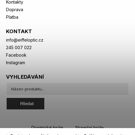
Kontakty
Doprava
Platba
KONTAKT
info
@
eiffeloptic.cz
245 007 022
Facebook
Instagram
VYHLEDÁVÁNÍ
Hledat
Dioptrické brýle
Sluneční brýle