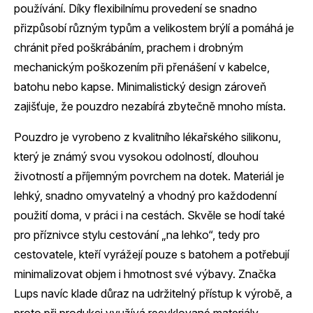
používání. Díky flexibilnímu provedení se snadno
přizpůsobí různým typům a velikostem brýlí a pomáhá je
chránit před poškrábáním, prachem i drobným
mechanickým poškozením při přenášení v kabelce,
batohu nebo kapse. Minimalistický design zároveň
zajišťuje, že pouzdro nezabírá zbytečně mnoho místa.
Pouzdro je vyrobeno z kvalitního lékařského silikonu,
který je známý svou vysokou odolností, dlouhou
životností a příjemným povrchem na dotek. Materiál je
lehký, snadno omyvatelný a vhodný pro každodenní
použití doma, v práci i na cestách. Skvěle se hodí také
pro příznivce stylu cestování „na lehko“, tedy pro
cestovatele, kteří vyrážejí pouze s batohem a potřebují
minimalizovat objem i hmotnost své výbavy. Značka
Lups navíc klade důraz na udržitelný přístup k výrobě, a