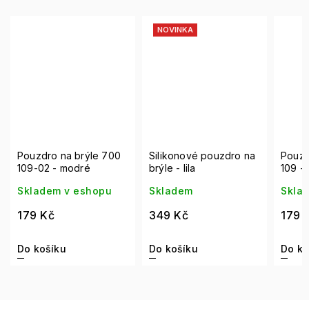
NOVINKA
NO
Silikonové pouzdro na
Pouzdro na brýle 700
Sili
brýle - lila
109 - hnědé
brýl
Skladem
Skladem v eshopu
Skl
349 Kč
179 Kč
349
Do košíku
Do košíku
Do k