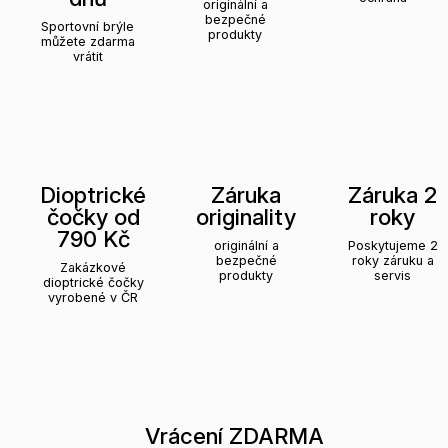
originální a
bezpečné
Sportovní brýle
produkty
můžete zdarma
vrátit
Dioptrické
Záruka
Záruka 2
čočky od
originality
roky
790 Kč
originální a
Poskytujeme 2
bezpečné
roky záruku a
Zakázkové
produkty
servis
dioptrické čočky
vyrobené v ČR
Vrácení ZDARMA