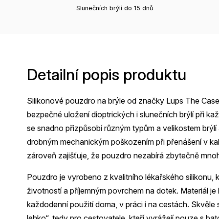
Slunečních brýlí do 15 dnů
Detailní popis produktu
Silikonové pouzdro na brýle od značky Lups The Case 
bezpečné uložení dioptrických i slunečních brýlí při k
se snadno přizpůsobí různým typům a velikostem brýlí
drobným mechanickým poškozením při přenášení v kabe
zároveň zajišťuje, že pouzdro nezabírá zbytečně mnoh
Pouzdro je vyrobeno z kvalitního lékařského silikonu,
životností a příjemným povrchem na dotek. Materiál j
každodenní použití doma, v práci i na cestách. Skvěle 
lehko“, tedy pro cestovatele, kteří vyrážejí pouze s b