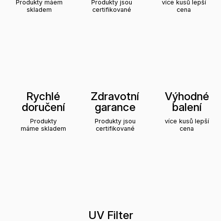
Produkty máem
Produkty jsou
více kusů lepší
skladem
certifikované
cena
Rychlé
Zdravotní
Výhodné
doručení
garance
balení
Produkty
Produkty jsou
více kusů lepší
máme skladem
certifikované
cena
UV Filter