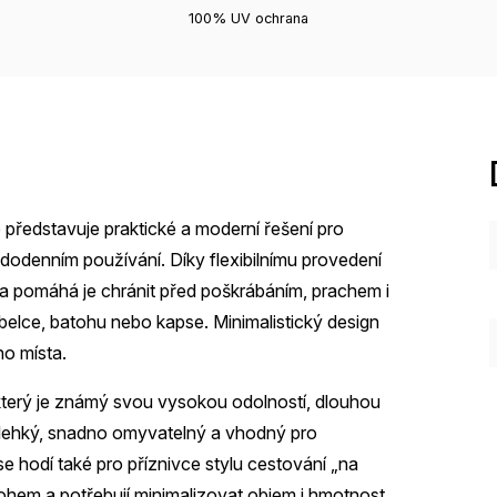
100% UV ochrana
představuje praktické a moderní řešení pro
aždodenním používání. Díky flexibilnímu provedení
 a pomáhá je chránit před poškrábáním, prachem i
lce, batohu nebo kapse. Minimalistický design
o místa.
 který je známý svou vysokou odolností, dlouhou
e lehký, snadno omyvatelný a vhodný pro
se hodí také pro příznivce stylu cestování „na
atohem a potřebují minimalizovat objem i hmotnost