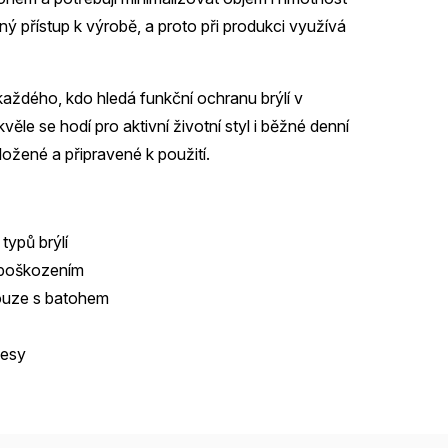
ý přístup k výrobě, a proto při produkci využívá
 každého, kdo hledá funkční ochranu brýlí v
e se hodí pro aktivní životní styl i běžné denní
ožené a připravené k použití.
typů brýlí
 poškozením
pouze s batohem
cesy