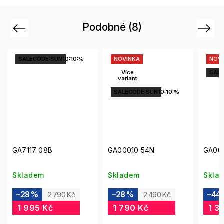
Podobné (8)
Previous
Next
SALECODE:SUN10:10:%
NOVINKA
NOV
Více
SALE
variant
SALECODE:SUN10:10:%
GA7117 08B
GA00010 54N
GA00
Skladem
Skladem
Skla
–28 %
–28 %
–44
2 790 Kč
2 490 Kč
1 995 Kč
1 790 Kč
1 3