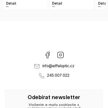
Detail
Detail
Detai
Facebook
Instagram
info
@
eiffeloptic.cz
245 007 022
Odebírat newsletter
Vložením e-mailu souhlasíte s