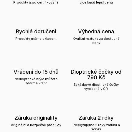
Produkty jsou certifikované
více kusů lepší cena
Rychlé doručení
Výhodná cena
Produkty máme skladem
Kvalitní roztoky za dostupné
ceny
Vrácení do 15 dnů
Dioptrické čočky od
790 Kč
Nedioptrické brýle můžete
zdarma vrátit
Zakázkové dioptrické čočky
vyrobené v ČR
Záruka originality
Záruka 2 roky
originální a bezpečné produkty
Poskytujeme 2 roky záruku a
servis