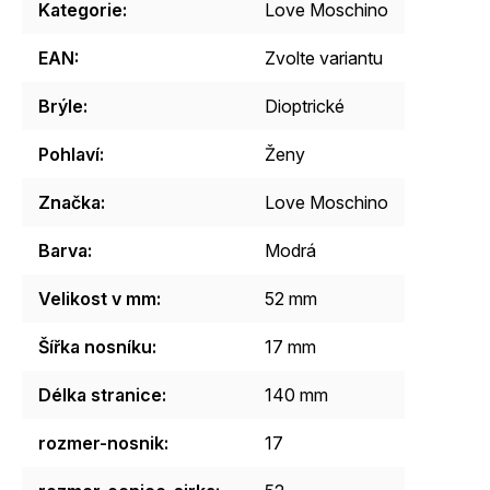
Kategorie
:
Love Moschino
EAN
:
Zvolte variantu
Brýle
:
Dioptrické
Pohlaví
:
Ženy
Značka
:
Love Moschino
Barva
:
Modrá
Velikost v mm
:
52 mm
Šířka nosníku
:
17 mm
Délka stranice
:
140 mm
rozmer-nosnik
:
17