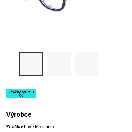
+ čočky od 790
Kč
Výrobce
Značka:
Love Moschino