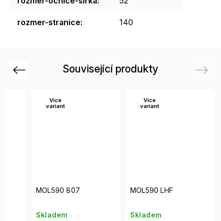
rozmer-ocnice-sirka
:
52
rozmer-stranice
:
140
Související produkty
Previous
Next
Více
Více
variant
variant
MOL590 807
MOL590 LHF
Skladem
Skladem