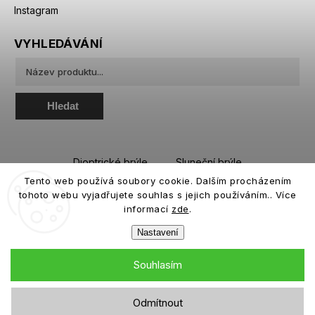
Instagram
VYHLEDÁVÁNÍ
Hledat
Dioptrické brýle
Sluneční brýle
Tento web používá soubory cookie. Dalším procházením
Sportovní brýle
Kontaktní čočky
tohoto webu vyjadřujete souhlas s jejich používáním.. Více
Roztoky a oční kapky
informací
zde
.
Nastavení
Souhlasím
Copyright 2026
eiffeloptic.cz
. Všechna práva vyhrazena.
Odmítnout
Grafický návrh vytvořil a nakódoval
Shoptak.cz