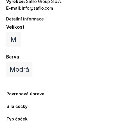
Výrobce:
Safilo Group S.p.A.
E-mail:
info@safilo.com
Detailní informace
Velikost
M
Barva
Modrá
Povrchová úprava
Síla čočky
Typ čoček