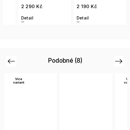
2 290 Kč
2 190 Kč
Detail
Detail
Podobné (8)
Previous
Next
Více
Ví
variant
var