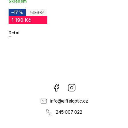
Skladem
–17 %
1 439 Kč
1 190 Kč
Detail
Facebook
Instagram
info
@
eiffeloptic.cz
245 007 022