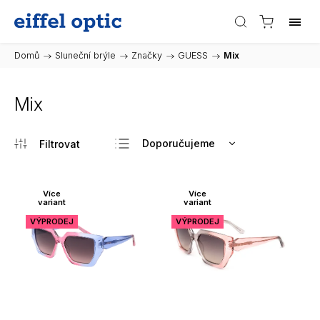
Domů
/
Sluneční brýle
/
Značky
/
GUESS
/
Mix
Mix
Doporučujeme
Nejlevnější
Nejdražší
Více
Více
variant
variant
Nejprodávanější
VÝPRODEJ
VÝPRODEJ
Abecedně