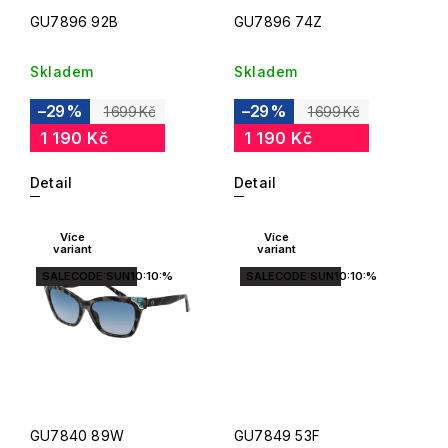
GU7896 92B
GU7896 74Z
Skladem
Skladem
–29 %
–29 %
1 699 Kč
1 699 Kč
1 190 Kč
1 190 Kč
Detail
Detail
Více
Více
variant
variant
SALECODE:SUN10:10:%
SALECODE:SUN10:10:%
GU7840 89W
GU7849 53F