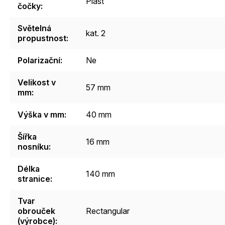
Plast
čočky
:
Světelná
kat. 2
propustnost
:
Polarizační
:
Ne
Velikost v
57 mm
mm
:
Výška v mm
:
40 mm
Šířka
16 mm
nosníku
:
Délka
140 mm
stranice
:
Tvar
obrouček
Rectangular
(výrobce)
: