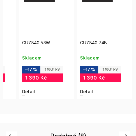
GU7840 53W
GU7840 74B
Skladem
Skladem
–17 %
–17 %
Kč
1 689 Kč
1 689 Kč
1 390 Kč
1 390 Kč
Detail
Detail