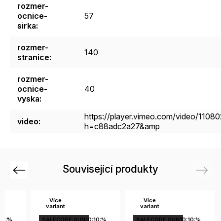
rozmer-
ocnice-
57
sirka
:
rozmer-
140
stranice
:
rozmer-
ocnice-
40
vyska
:
https://player.vimeo.com/video/110
video
:
h=c88adc2a27&amp
Související produkty
Previous
Next
Více
Více
variant
variant
10:%
SALECODE:SUN10:10:%
SALECODE:SUN10:10:%