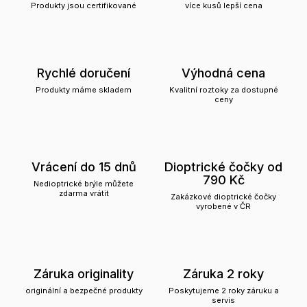
Produkty jsou certifikované
více kusů lepší cena
Rychlé doručení
Výhodná cena
Produkty máme skladem
Kvalitní roztoky za dostupné
ceny
Vrácení do 15 dnů
Dioptrické čočky od
790 Kč
Nedioptrické brýle můžete
zdarma vrátit
Zakázkové dioptrické čočky
vyrobené v ČR
Záruka originality
Záruka 2 roky
originální a bezpečné produkty
Poskytujeme 2 roky záruku a
servis