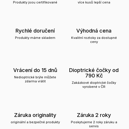
Produkty jsou certifikované
více kusů lepší cena
Rychlé doručení
Výhodná cena
Produkty máme skladem
Kvalitní roztoky za dostupné
ceny
Vrácení do 15 dnů
Dioptrické čočky od
790 Kč
Nedioptrické brýle můžete
zdarma vrátit
Zakázkové dioptrické čočky
vyrobené v ČR
Záruka originality
Záruka 2 roky
originální a bezpečné produkty
Poskytujeme 2 roky záruku a
servis