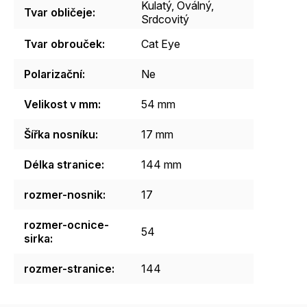
Kulatý
,
Oválný
,
Tvar obličeje
:
Srdcovitý
Tvar obrouček
:
Cat Eye
Polarizační
:
Ne
Velikost v mm
:
54 mm
Šířka nosníku
:
17 mm
Délka stranice
:
144 mm
rozmer-nosnik
:
17
rozmer-ocnice-
54
sirka
:
rozmer-stranice
:
144