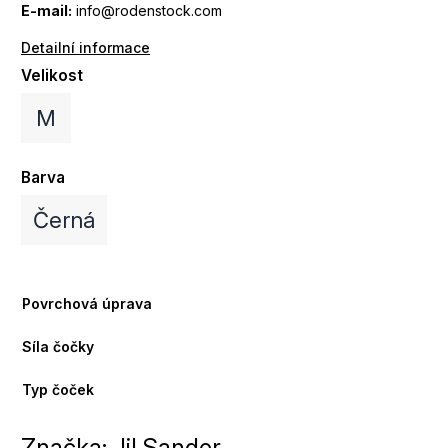
E-mail:
info@rodenstock.com
Detailní informace
Velikost
M
Barva
Černá
Povrchová úprava
Síla čočky
Typ čoček
Značka:
Jil Sander