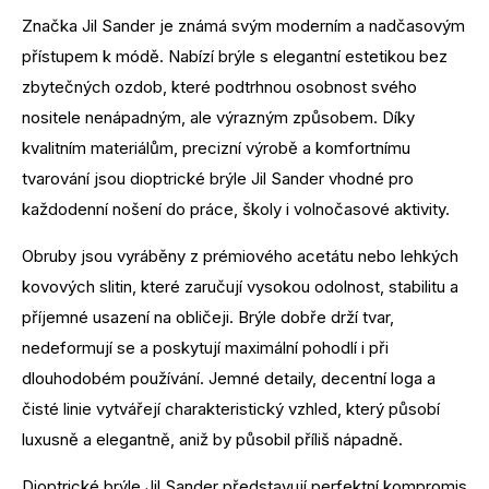
Značka Jil Sander je známá svým moderním a nadčasovým
přístupem k módě. Nabízí brýle s elegantní estetikou bez
zbytečných ozdob, které podtrhnou osobnost svého
nositele nenápadným, ale výrazným způsobem. Díky
kvalitním materiálům, precizní výrobě a komfortnímu
tvarování jsou dioptrické brýle Jil Sander vhodné pro
každodenní nošení do práce, školy i volnočasové aktivity.
Obruby jsou vyráběny z prémiového acetátu nebo lehkých
kovových slitin, které zaručují vysokou odolnost, stabilitu a
příjemné usazení na obličeji. Brýle dobře drží tvar,
nedeformují se a poskytují maximální pohodlí i při
dlouhodobém používání. Jemné detaily, decentní loga a
čisté linie vytvářejí charakteristický vzhled, který působí
luxusně a elegantně, aniž by působil příliš nápadně.
Dioptrické brýle Jil Sander představují perfektní kompromis