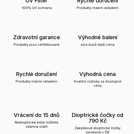
UV Filter
Rychlé doručení
100% UV ochrana
Produkty máem skladem
Zdravotní garance
Výhodné balení
Produkty jsou certifikované
více kusů lepší cena
Rychlé doručení
Výhodná cena
Produkty máme skladem
Kvalitní roztoky za dostupné
ceny
Vrácení do 15 dnů
Dioptrické čočky od
790 Kč
Nedioptrické brýle můžete
zdarma vrátit
Zakázkové dioptrické čočky
vyrobené v ČR