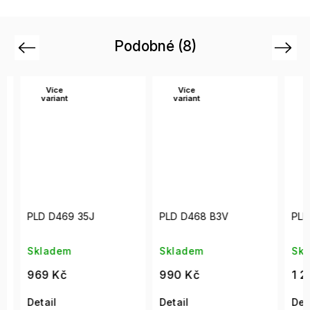
Podobné (8)
Previous
Next
Více
Více
variant
variant
PLD D469 35J
PLD D468 B3V
PLD 
Skladem
Skladem
Skla
969 Kč
990 Kč
1 29
Detail
Detail
Detai