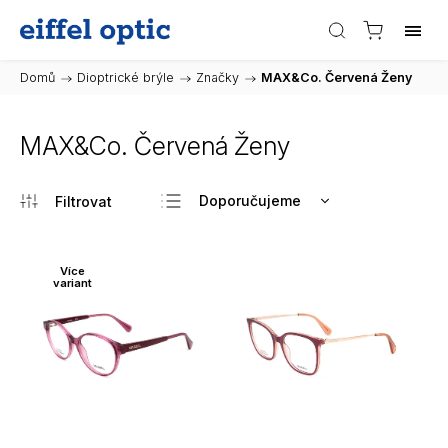
Domů
/
Dioptrické brýle
/
Značky
/
MAX&Co. Červená Ženy
MAX&Co. Červená Ženy
Doporučujeme
Nejlevnější
Nejdražší
Více
variant
Nejprodávanější
Abecedně