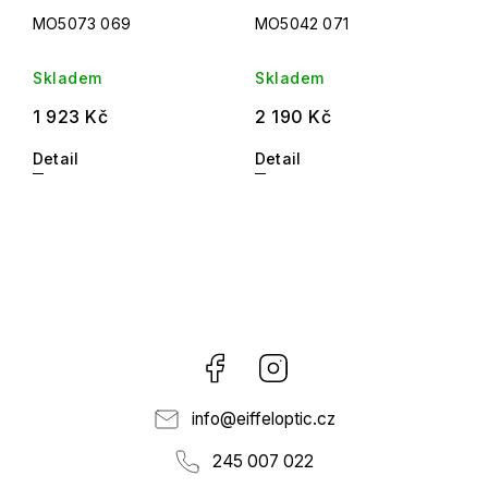
MO5073 069
MO5042 071
Skladem
Skladem
1 923 Kč
2 190 Kč
Detail
Detail
Facebook
Instagram
info
@
eiffeloptic.cz
245 007 022