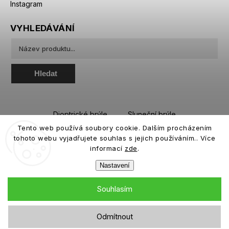
Instagram
VYHLEDÁVÁNÍ
Hledat
Dioptrické brýle
Sluneční brýle
Tento web používá soubory cookie. Dalším procházením
Sportovní brýle
Kontaktní čočky
tohoto webu vyjadřujete souhlas s jejich používáním.. Více
Roztoky a oční kapky
informací
zde
.
Nastavení
Souhlasím
Copyright 2026
eiffeloptic.cz
. Všechna práva vyhrazena.
Odmítnout
Grafický návrh vytvořil a nakódoval
Shoptak.cz