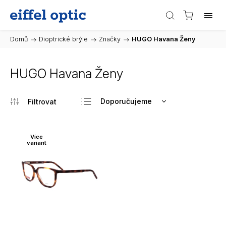
Domů
/
Dioptrické brýle
/
Značky
/
HUGO Havana Ženy
HUGO Havana Ženy
Doporučujeme
Nejlevnější
Nejdražší
Více
variant
Nejprodávanější
Abecedně