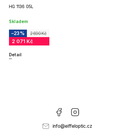
HG 1136 05L
Skladem
–23 %
2 690 Kč
2 071 Kč
Detail
Facebook
Instagram
info
@
eiffeloptic.cz