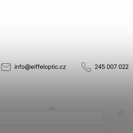
info
@
eiffeloptic.cz
245 007 022