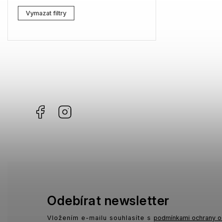
Lacoste
0
Vymazat filtry
Kenzo
0
Carrera
0
G-Star RAW
1
Jil Sander
1
Facebook
Instagram
Marc Jacobs
0
Missoni
2
Moschino
1
Zadig & Voltaire
1
MICHAEL KORS
0
Odebírat newsletter
David Beckham
0
Vložením e-mailu souhlasíte s
podmínkami ochrany o