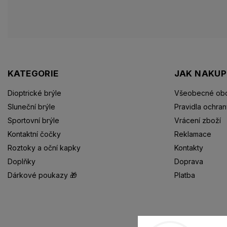
KATEGORIE
JAK NAKU
Dioptrické brýle
Všeobecné obc
Sluneční brýle
Pravidla ochran
Sportovní brýle
Vrácení zboží
Kontaktní čočky
Reklamace
Roztoky a oční kapky
Kontakty
Doplňky
Doprava
Dárkové poukazy 🎁
Platba
Dioptrické brýle