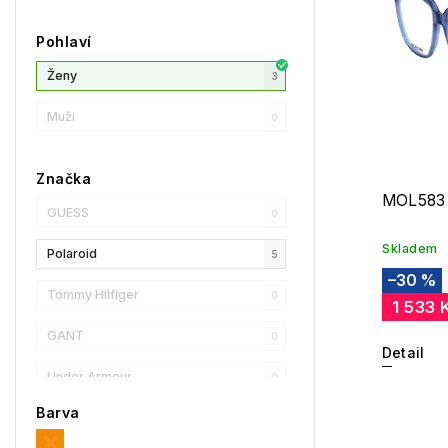
Pohlaví
Ženy
3
Muži
0
Značka
MOL583
GUESS
0
Skladem
Polaroid
5
–30 %
Tommy Hilfiger
0
1 533 
GANT
0
Detail
Under Armour
0
Barva
Privé Revaux
0