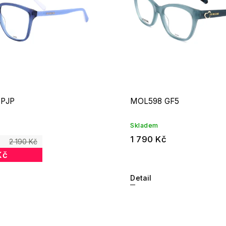
 PJP
MOL598 GF5
Skladem
1 790 Kč
2 190 Kč
Kč
Detail