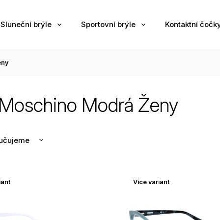
Sluneční brýle
Sportovní brýle
Kontaktní čočk
eny
 Moschino Modrá Ženy
učujeme
nější
žší
iant
Více variant
odávanější
edně