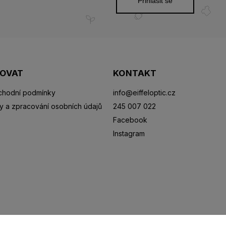
Přihlásit se
POVAT
KONTAKT
hodní podmínky
info
@
eiffeloptic.cz
y a zpracování osobních údajů
245 007 022
Facebook
Instagram
Sluneční brýle
Sportovní brýle
Kontaktní čočky
R