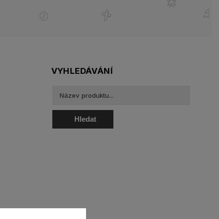
VYHLEDÁVÁNÍ
Hledat
oztoky a oční kapky