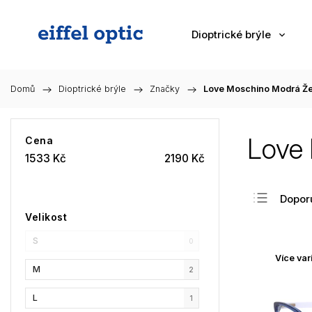
Dioptrické brýle
Domů
/
Dioptrické brýle
/
Značky
/
Love Moschino Modrá Ž
Love
Cena
1533
Kč
2190
Kč
Dopor
Velikost
Nejlev
S
Nejdra
0
Více var
Nejpr
M
2
Abec
L
1