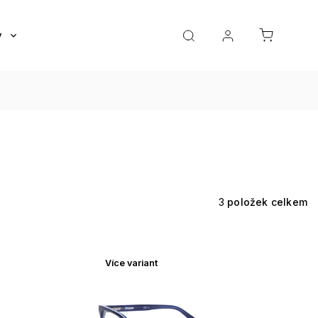
y
Roztoky a oční kapky
Doplňky
Dárkov
3
položek celkem
Více variant