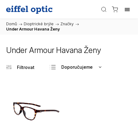
Domů
/
Dioptrické brýle
/
Značky
/
Under Armour Havana Ženy
Under Armour Havana Ženy
Doporučujeme
Nejlevnější
Nejdražší
Nejprodávanější
Abecedně