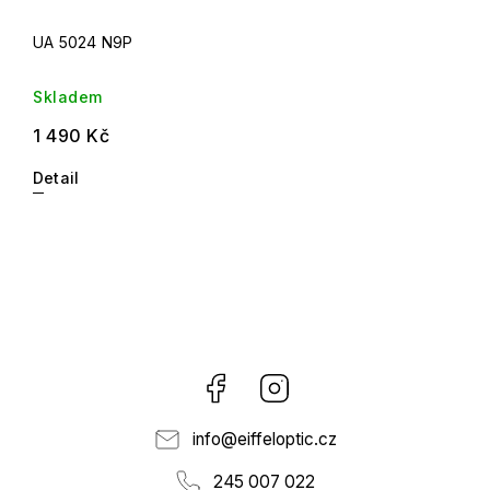
UA 5024 N9P
Skladem
1 490 Kč
Detail
Facebook
Instagram
info
@
eiffeloptic.cz
245 007 022