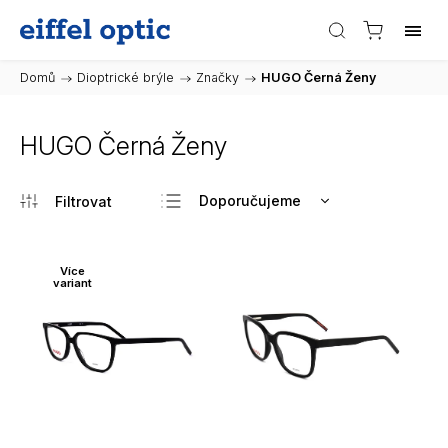
Domů
/
Dioptrické brýle
/
Značky
/
HUGO Černá Ženy
HUGO Černá Ženy
Doporučujeme
Nejlevnější
Nejdražší
Více
variant
Nejprodávanější
Abecedně