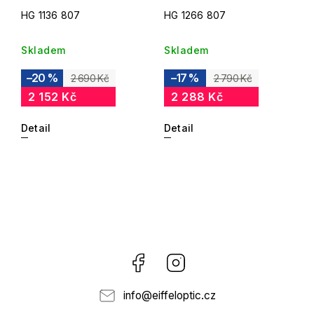
HG 1136 807
HG 1266 807
Skladem
Skladem
–20 %
–17 %
2 690 Kč
2 790 Kč
2 152 Kč
2 288 Kč
Detail
Detail
Facebook
Instagram
info
@
eiffeloptic.cz