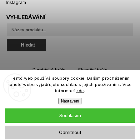
Instagram
VYHLEDÁVÁNÍ
Hledat
Dioptrické brýle
Sluneční brýle
Tento web používá soubory cookie. Dalším procházením
Sportovní brýle
Kontaktní čočky
tohoto webu vyjadřujete souhlas s jejich používáním.. Více
Roztoky a oční kapky
informací
zde
.
Nastavení
Souhlasím
Copyright 2026
eiffeloptic.cz
. Všechna práva vyhrazena.
Odmítnout
Grafický návrh vytvořil a nakódoval
Shoptak.cz