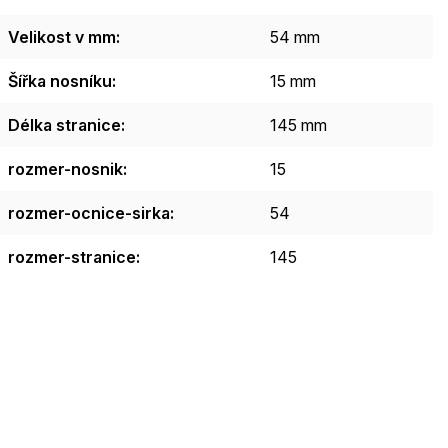
Velikost v mm
:
54 mm
Šířka nosníku
:
15 mm
Délka stranice
:
145 mm
rozmer-nosnik
:
15
rozmer-ocnice-sirka
:
54
rozmer-stranice
:
145