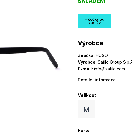
SKLADEM
+ čočky od
790 Kč
Výrobce
Značka:
HUGO
Výrobce:
Safilo Group S.p.A
E-mail:
info@safilo.com
Detailní informace
Velikost
M
Barva