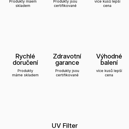
Produkty máem
Produkty jsou
více kusů lepší
skladem
certifikované
cena
Rychlé
Zdravotní
Výhodné
doručení
garance
balení
Produkty
Produkty jsou
více kusů lepší
máme skladem
certifikované
cena
UV Filter