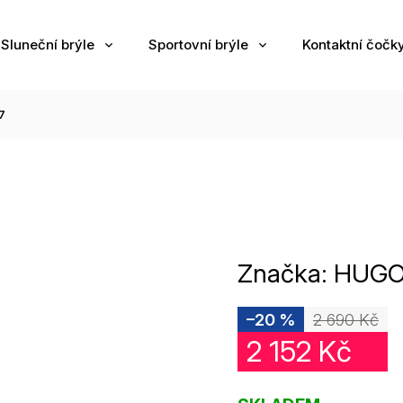
Sluneční brýle
Sportovní brýle
Kontaktní čočk
7
Značka:
HUG
–20 %
2 690 Kč
2 152 Kč