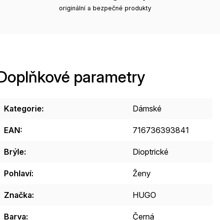
originální a bezpečné produkty
Doplňkové parametry
Kategorie
:
Dámské
EAN
:
716736393841
Brýle
:
Dioptrické
Pohlaví
:
Ženy
Značka
:
HUGO
Barva
:
Černá