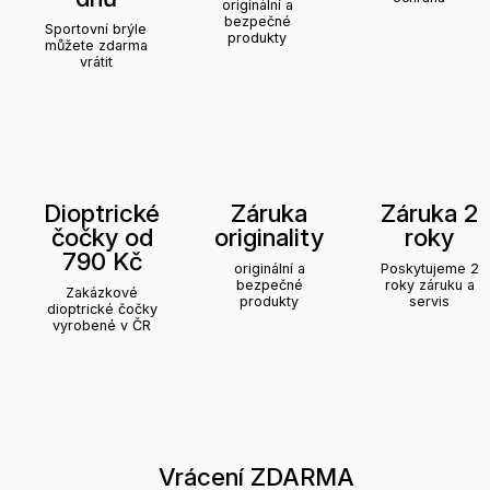
originální a
bezpečné
Sportovní brýle
produkty
můžete zdarma
vrátit
Dioptrické
Záruka
Záruka 2
čočky od
originality
roky
790 Kč
originální a
Poskytujeme 2
bezpečné
roky záruku a
Zakázkové
produkty
servis
dioptrické čočky
vyrobené v ČR
Vrácení ZDARMA