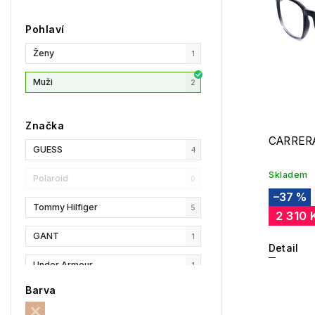
Pohlaví
Ženy
1
Muži
2
Značka
CARRERA
GUESS
4
Skladem
Polaroid
0
–37 %
Tommy Hilfiger
5
2 310 
GANT
1
Detail
Under Armour
1
Barva
Privé Revaux
2