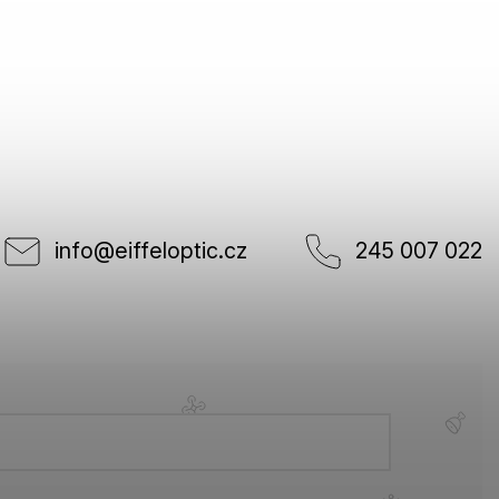
info
@
eiffeloptic.cz
245 007 022