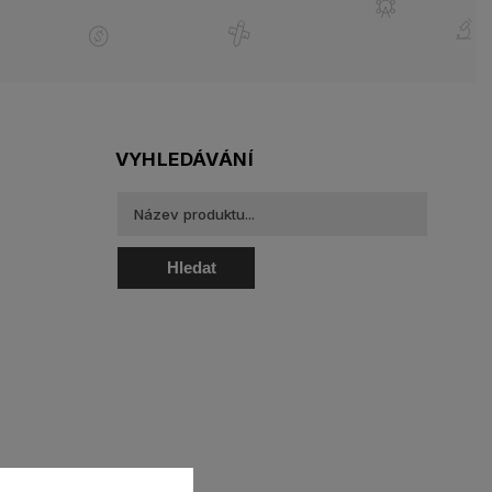
VYHLEDÁVÁNÍ
Hledat
oztoky a oční kapky