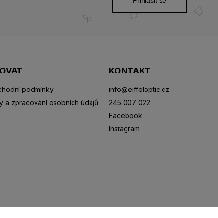
Přihlásit se
POVAT
KONTAKT
hodní podmínky
info
@
eiffeloptic.cz
y a zpracování osobních údajů
245 007 022
Facebook
Instagram
Sluneční brýle
Sportovní brýle
Kontaktní čočky
R