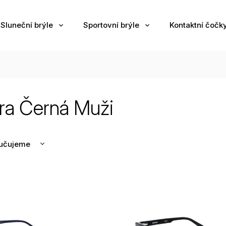
Sluneční brýle
Sportovní brýle
Kontaktní čočk
ra Černá Muži
učujeme
nější
žší
odávanější
edně