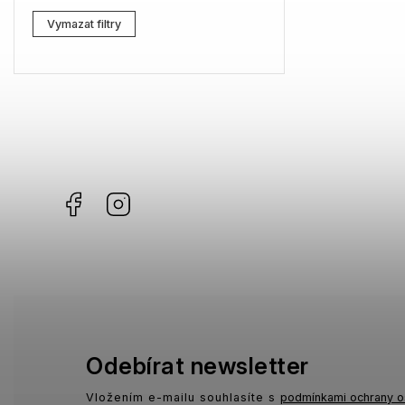
Lacoste
0
Vymazat filtry
Kenzo
3
Carrera
2
G-Star RAW
2
Jil Sander
1
Facebook
Instagram
Marc Jacobs
0
Missoni
0
Moschino
0
Zadig & Voltaire
0
MICHAEL KORS
0
Odebírat newsletter
David Beckham
1
Vložením e-mailu souhlasíte s
podmínkami ochrany o