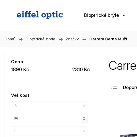
Dioptrické brýle
Domů
/
Dioptrické brýle
/
Značky
/
Carrera Černá Muži
Carre
Cena
1890
Kč
2310
Kč
Dopor
Velikost
Nejlev
S
Nejdra
0
Nejpr
M
2
Abec
L
0