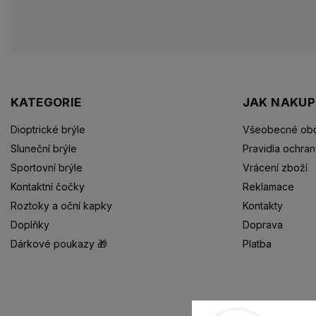
KATEGORIE
JAK NAKU
Dioptrické brýle
Všeobecné obc
Sluneční brýle
Pravidla ochran
Sportovní brýle
Vrácení zboží
Kontaktní čočky
Reklamace
Roztoky a oční kapky
Kontakty
Doplňky
Doprava
Dárkové poukazy 🎁
Platba
Dioptrické brýle