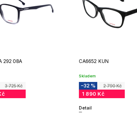
 292 08A
CA6652 KUN
Skladem
–32 %
3 725 Kč
2 790 Kč
Kč
1 890 Kč
Detail