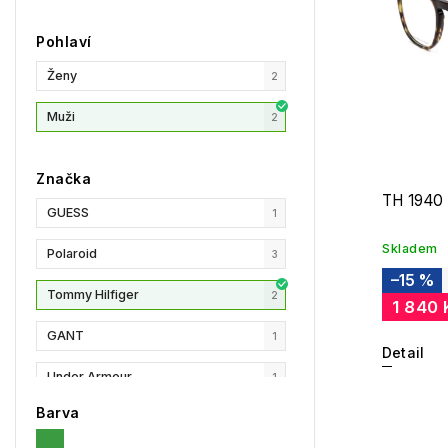
Pohlaví
Ženy
2
Muži
2
Značka
TH 1940
GUESS
1
Skladem
Polaroid
3
–15 %
Tommy Hilfiger
2
1 840 
GANT
1
Detail
Under Armour
1
Barva
Privé Revaux
1