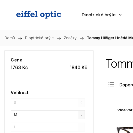
Dioptrické brýle
Domů
/
Dioptrické brýle
/
Značky
/
Tommy Hilfiger Hnědá M
Tommy
Cena
1763
Kč
1840
Kč
Dopor
Velikost
Nejlev
S
Nejdra
0
Více var
Nejpr
M
2
Abec
L
0