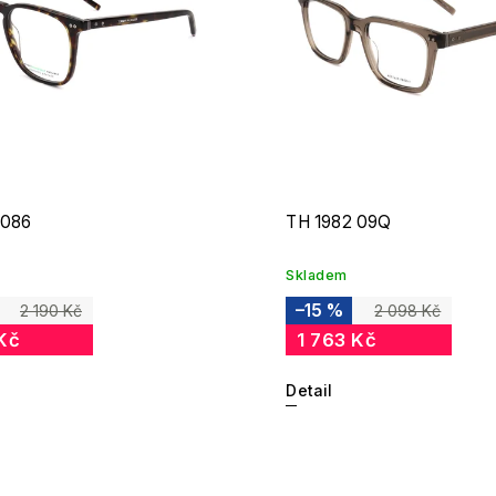
 086
TH 1982 09Q
Skladem
–15 %
2 190 Kč
2 098 Kč
Kč
1 763 Kč
Detail