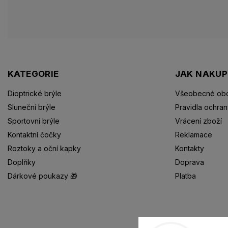
KATEGORIE
JAK NAKU
Dioptrické brýle
Všeobecné obc
Sluneční brýle
Pravidla ochran
Sportovní brýle
Vrácení zboží
Kontaktní čočky
Reklamace
Roztoky a oční kapky
Kontakty
Doplňky
Doprava
Dárkové poukazy 🎁
Platba
Dioptrické brýle