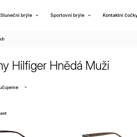
Sluneční brýle
Sportovní brýle
Kontaktní čočk
uži
 Hilfiger Hnědá Muži
učujeme
nější
žší
iant
odávanější
edně