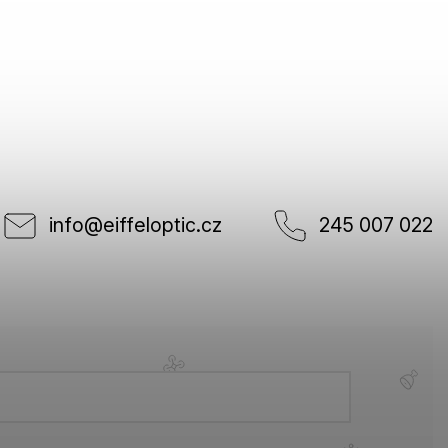
info
@
eiffeloptic.cz
245 007 022