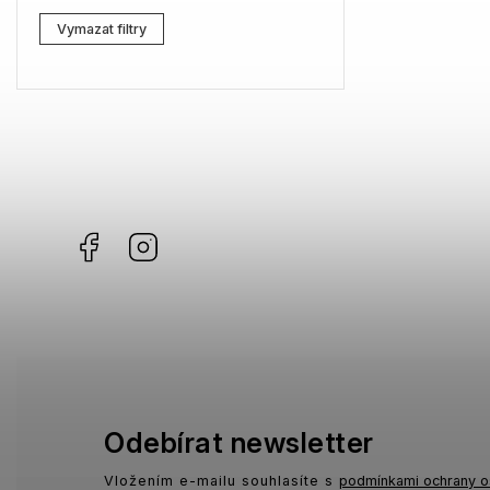
Lacoste
2
Vymazat filtry
Kenzo
0
Carrera
3
G-Star RAW
4
Jil Sander
1
Facebook
Instagram
Marc Jacobs
2
Missoni
0
Moschino
0
Zadig & Voltaire
0
MICHAEL KORS
1
Odebírat newsletter
David Beckham
0
Vložením e-mailu souhlasíte s
podmínkami ochrany o