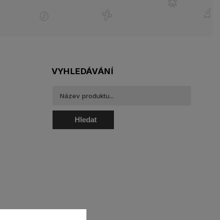
VYHLEDÁVÁNÍ
Hledat
oztoky a oční kapky