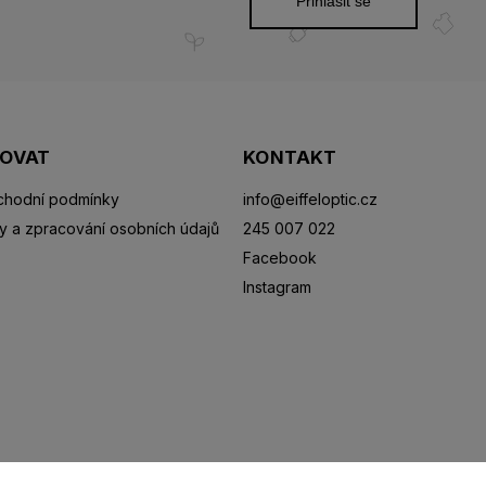
Přihlásit se
POVAT
KONTAKT
hodní podmínky
info
@
eiffeloptic.cz
y a zpracování osobních údajů
245 007 022
Facebook
Instagram
Sluneční brýle
Sportovní brýle
Kontaktní čočky
R