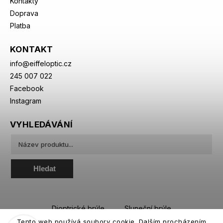
Kontakty
Doprava
Platba
KONTAKT
info
@
eiffeloptic.cz
245 007 022
Facebook
Instagram
VYHLEDÁVÁNÍ
Hledat
Dioptrické brýle
Sluneční brýle
Tento web používá soubory cookie. Dalším procházením