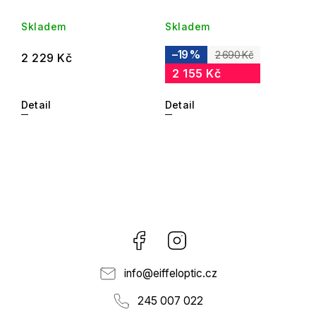
Skladem
Skladem
–19 %
2 690 Kč
2 229 Kč
2 155 Kč
Detail
Detail
Facebook
Instagram
info
@
eiffeloptic.cz
245 007 022