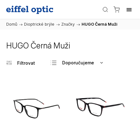
Domů
/
Dioptrické brýle
/
Značky
/
HUGO Černá Muži
HUGO Černá Muži
Doporučujeme
Nejlevnější
Nejdražší
Nejprodávanější
Abecedně