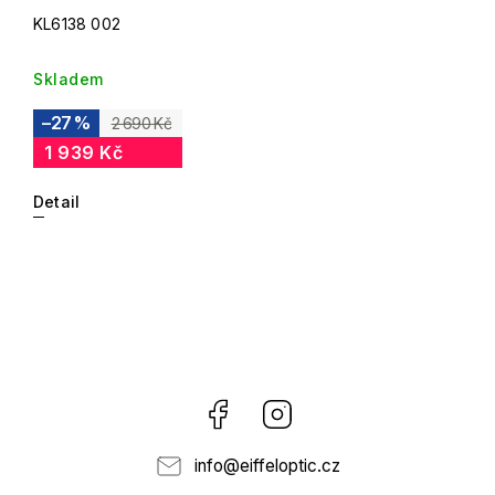
KL6138 002
Skladem
–27 %
2 690 Kč
1 939 Kč
Detail
Facebook
Instagram
info
@
eiffeloptic.cz