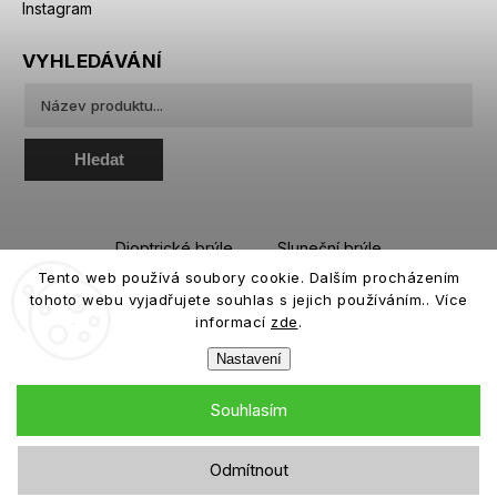
Instagram
VYHLEDÁVÁNÍ
Hledat
Dioptrické brýle
Sluneční brýle
Tento web používá soubory cookie. Dalším procházením
Sportovní brýle
Kontaktní čočky
tohoto webu vyjadřujete souhlas s jejich používáním.. Více
Roztoky a oční kapky
informací
zde
.
Nastavení
Souhlasím
Copyright 2026
eiffeloptic.cz
. Všechna práva vyhrazena.
Odmítnout
Grafický návrh vytvořil a nakódoval
Shoptak.cz