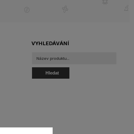
VYHLEDÁVÁNÍ
Hledat
oztoky a oční kapky