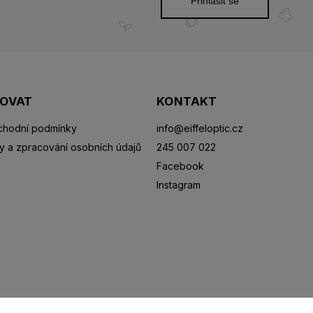
Přihlásit se
POVAT
KONTAKT
hodní podmínky
info
@
eiffeloptic.cz
y a zpracování osobních údajů
245 007 022
Facebook
Instagram
Sluneční brýle
Sportovní brýle
Kontaktní čočky
R