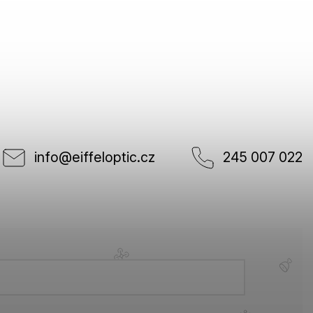
info
@
eiffeloptic.cz
245 007 022