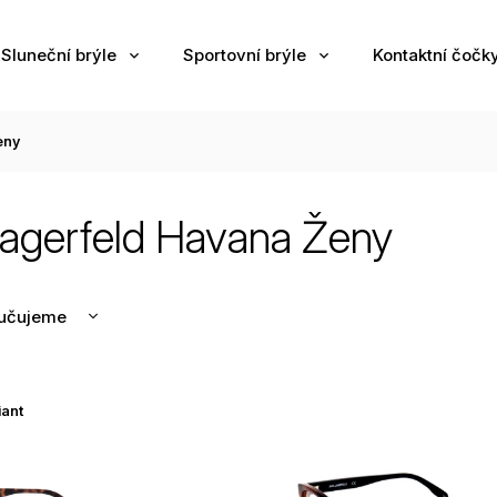
Sluneční brýle
Sportovní brýle
Kontaktní čočk
eny
Lagerfeld Havana Ženy
učujeme
nější
žší
iant
odávanější
edně