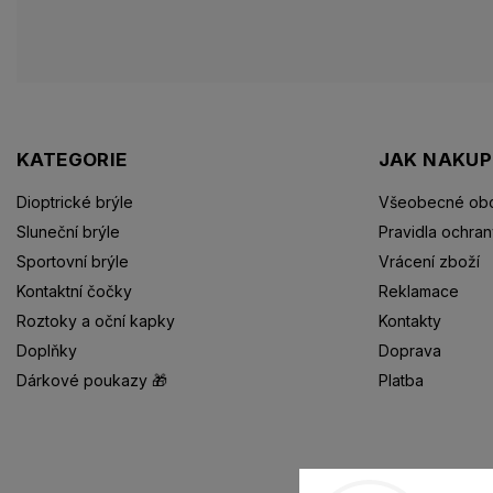
KATEGORIE
JAK NAKU
Dioptrické brýle
Všeobecné obc
Sluneční brýle
Pravidla ochran
Sportovní brýle
Vrácení zboží
Kontaktní čočky
Reklamace
Roztoky a oční kapky
Kontakty
Doplňky
Doprava
Dárkové poukazy 🎁
Platba
Dioptrické brýle