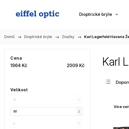
Dioptrické brýle
Domů
/
Dioptrické brýle
/
Značky
/
Karl Lagerfeld Havana Ž
Karl 
Cena
1964
Kč
2009
Kč
Dopor
Velikost
Nejlev
S
Nejdra
0
Více var
Nejpr
M
2
Abec
L
0