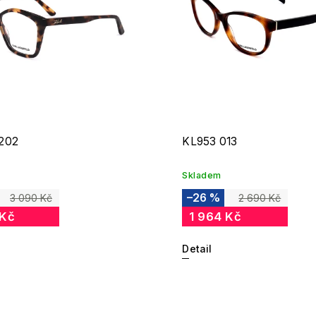
202
KL953 013
Skladem
–26 %
3 090 Kč
2 690 Kč
 Kč
1 964 Kč
Detail