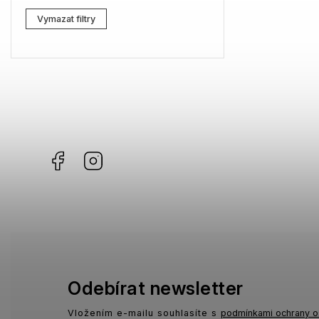
Lacoste
1
Vymazat filtry
Kenzo
0
Carrera
0
G-Star RAW
2
Jil Sander
0
Facebook
Instagram
Marc Jacobs
4
Missoni
3
Moschino
1
Zadig & Voltaire
1
MICHAEL KORS
0
Odebírat newsletter
David Beckham
0
Vložením e-mailu souhlasíte s
podmínkami ochrany o