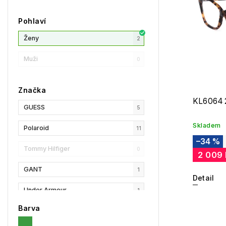
Pohlaví
Ženy
2
Muži
0
Značka
KL6064 
GUESS
5
Skladem
Polaroid
11
–34 %
Tommy Hilfiger
0
2 009
GANT
1
Detail
Under Armour
1
Barva
Privé Revaux
0