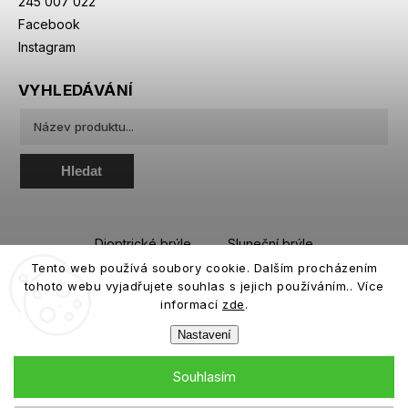
245 007 022
Facebook
Instagram
VYHLEDÁVÁNÍ
Hledat
Dioptrické brýle
Sluneční brýle
Tento web používá soubory cookie. Dalším procházením
Sportovní brýle
Kontaktní čočky
tohoto webu vyjadřujete souhlas s jejich používáním.. Více
Roztoky a oční kapky
informací
zde
.
Nastavení
Souhlasím