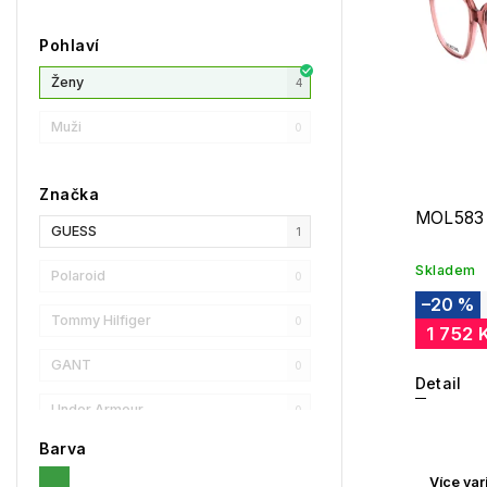
Pohlaví
Ženy
4
Muži
0
Značka
MOL583
GUESS
1
Skladem
Polaroid
0
–20 %
Tommy Hilfiger
0
1 752 
GANT
0
Detail
Under Armour
0
Barva
Privé Revaux
0
Více var