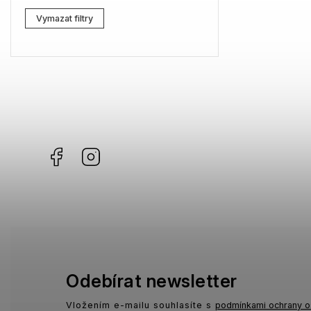
Lacoste
0
Vymazat filtry
Kenzo
0
Carrera
0
G-Star RAW
0
Jil Sander
0
Facebook
Instagram
Marc Jacobs
0
Missoni
0
Moschino
0
Zadig & Voltaire
0
MICHAEL KORS
0
Odebírat newsletter
David Beckham
0
Vložením e-mailu souhlasíte s
podmínkami ochrany o