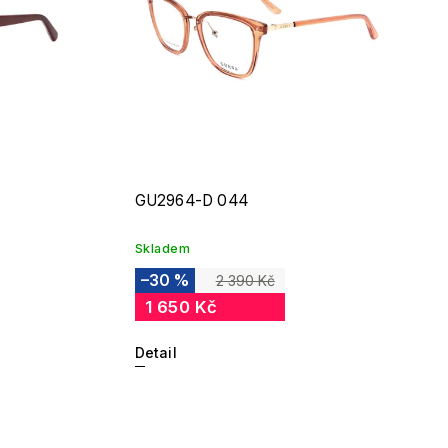
GU2964-D 044
Skladem
–30 %
2 390 Kč
1 650 Kč
Detail