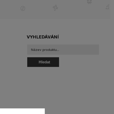
VYHLEDÁVÁNÍ
Hledat
oztoky a oční kapky