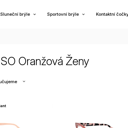
Sluneční brýle
Sportovní brýle
Kontaktní čočk
SO Oranžová Ženy
učujeme
nější
žší
iant
odávanější
edně