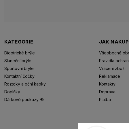
KATEGORIE
JAK NAKU
Dioptrické brýle
Všeobecné obc
Sluneční brýle
Pravidla ochran
Sportovní brýle
Vrácení zboží
Kontaktní čočky
Reklamace
Roztoky a oční kapky
Kontakty
Doplňky
Doprava
Dárkové poukazy 🎁
Platba
Dioptrické brýle