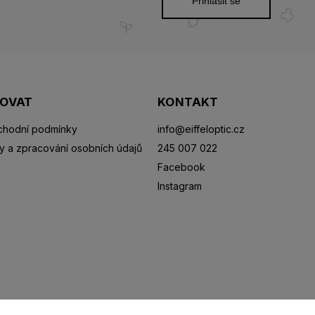
Přihlásit se
POVAT
KONTAKT
hodní podmínky
info
@
eiffeloptic.cz
y a zpracování osobních údajů
245 007 022
Facebook
Instagram
Sluneční brýle
Sportovní brýle
Kontaktní čočky
R