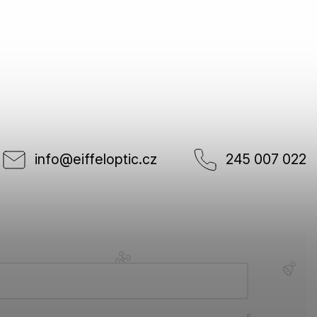
info
@
eiffeloptic.cz
245 007 022