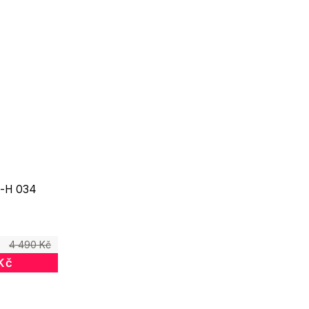
-H 034
4 490 Kč
Kč