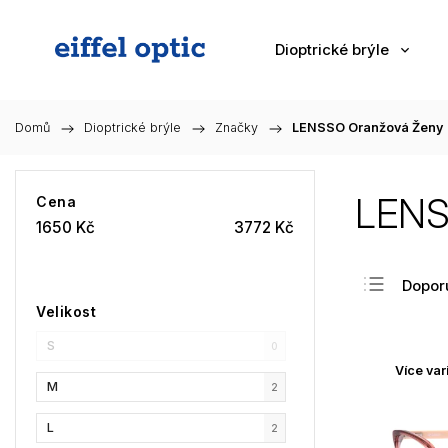
Dioptrické brýle
Domů
/
Dioptrické brýle
/
Značky
/
LENSSO Oranžová Ženy
LENS
Cena
1650
Kč
3772
Kč
Dopor
Velikost
Nejlev
S
Nejdra
0
Více var
Nejpr
M
2
Abec
L
2