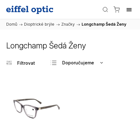
Domů
/
Dioptrické brýle
/
Značky
/
Longchamp Šedá Ženy
Longchamp Šedá Ženy
Doporučujeme
Nejlevnější
Nejdražší
Nejprodávanější
Abecedně