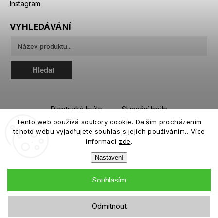
Instagram
VYHLEDÁVÁNÍ
Hledat
Dioptrické brýle
Sluneční brýle
Tento web používá soubory cookie. Dalším procházením
Sportovní brýle
Kontaktní čočky
tohoto webu vyjadřujete souhlas s jejich používáním.. Více
Roztoky a oční kapky
informací
zde
.
Nastavení
Souhlasím
Copyright 2026
eiffeloptic.cz
. Všechna práva vyhrazena.
Odmítnout
Grafický návrh vytvořil a nakódoval
Shoptak.cz