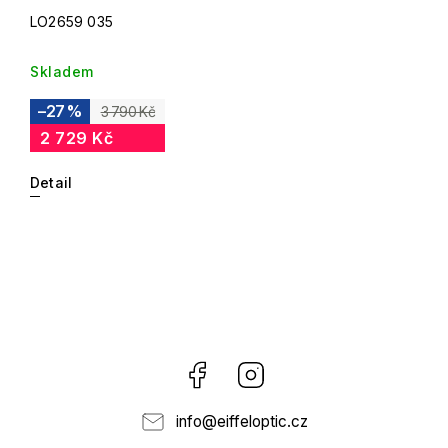
LO2659 035
Skladem
–27 %
3 790 Kč
2 729 Kč
Detail
Facebook
Instagram
info
@
eiffeloptic.cz