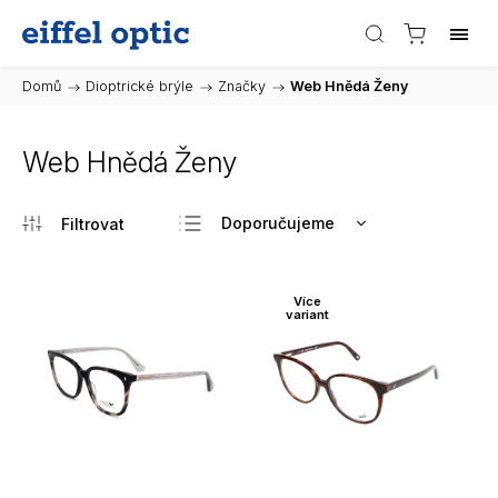
Domů
/
Dioptrické brýle
/
Značky
/
Web Hnědá Ženy
Web Hnědá Ženy
Doporučujeme
Nejlevnější
Nejdražší
Více
variant
Nejprodávanější
Abecedně