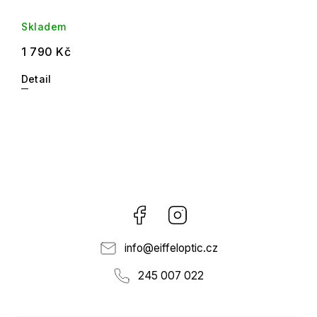
Skladem
1 790 Kč
Detail
Facebook
Instagram
info
@
eiffeloptic.cz
245 007 022