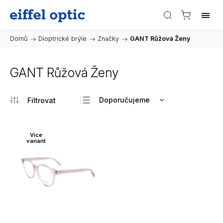
Domů
/
Dioptrické brýle
/
Značky
/
GANT Růžová Ženy
GANT Růžová Ženy
Doporučujeme
Nejlevnější
Nejdražší
Více
variant
Nejprodávanější
Abecedně