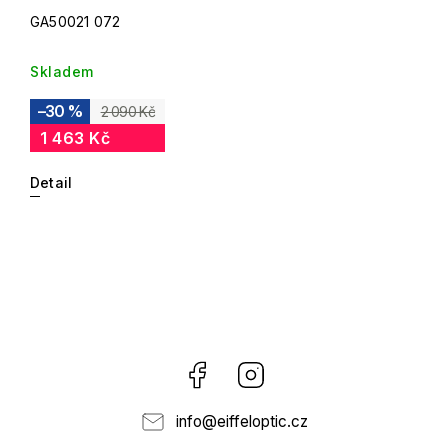
GA50021 072
Skladem
–30 %
2 090 Kč
1 463 Kč
Detail
Facebook
Instagram
info
@
eiffeloptic.cz