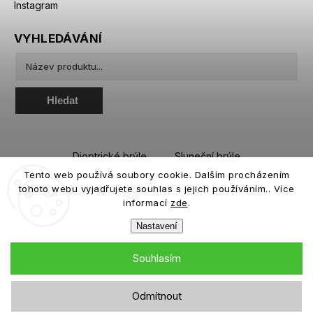
Instagram
VYHLEDÁVÁNÍ
Hledat
Dioptrické brýle
Sluneční brýle
Tento web používá soubory cookie. Dalším procházením
Sportovní brýle
Kontaktní čočky
tohoto webu vyjadřujete souhlas s jejich používáním.. Více
Roztoky a oční kapky
informací
zde
.
Nastavení
Souhlasím
Copyright 2026
eiffeloptic.cz
. Všechna práva vyhrazena.
Odmítnout
Grafický návrh vytvořil a nakódoval
Shoptak.cz