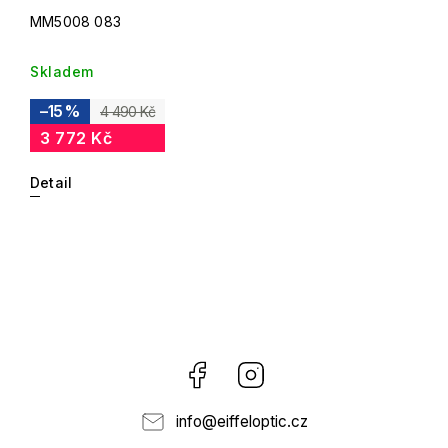
MM5008 083
Skladem
–15 %
4 490 Kč
3 772 Kč
Detail
Facebook
Instagram
info
@
eiffeloptic.cz