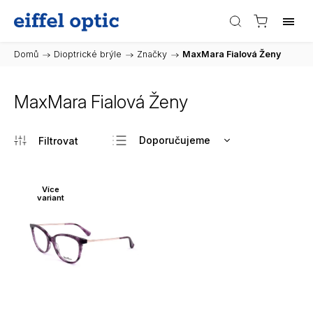
Domů
/
Dioptrické brýle
/
Značky
/
MaxMara Fialová Ženy
MaxMara Fialová Ženy
Doporučujeme
Nejlevnější
Nejdražší
Více
variant
Nejprodávanější
Abecedně