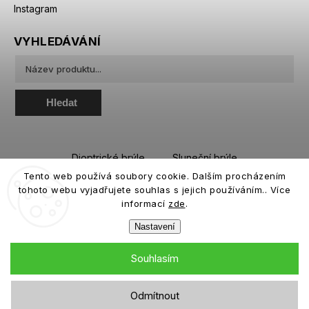
Instagram
VYHLEDÁVÁNÍ
Hledat
Dioptrické brýle
Sluneční brýle
Tento web používá soubory cookie. Dalším procházením
Sportovní brýle
Kontaktní čočky
tohoto webu vyjadřujete souhlas s jejich používáním.. Více
Roztoky a oční kapky
informací
zde
.
Nastavení
Souhlasím
Copyright 2026
eiffeloptic.cz
. Všechna práva vyhrazena.
Odmítnout
Grafický návrh vytvořil a nakódoval
Shoptak.cz