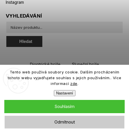
Instagram
VYHLEDÁVÁNÍ
Hledat
Dioptrické brýle
Sluneční brýle
Tento web používá soubory cookie. Dalším procházením
Sportovní brýle
Kontaktní čočky
tohoto webu vyjadřujete souhlas s jejich používáním.. Více
Roztoky a oční kapky
informací
zde
.
Nastavení
Souhlasím
Copyright 2026
eiffeloptic.cz
. Všechna práva vyhrazena.
Odmítnout
Grafický návrh vytvořil a nakódoval
Shoptak.cz