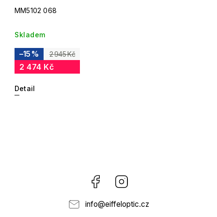
MM5102 068
Skladem
–15 %
2 945 Kč
2 474 Kč
Detail
Facebook
Instagram
info
@
eiffeloptic.cz