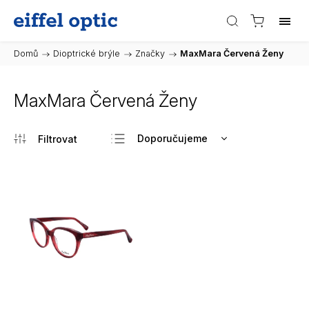
Domů
/
Dioptrické brýle
/
Značky
/
MaxMara Červená Ženy
MaxMara Červená Ženy
Doporučujeme
Nejlevnější
Nejdražší
Nejprodávanější
Abecedně