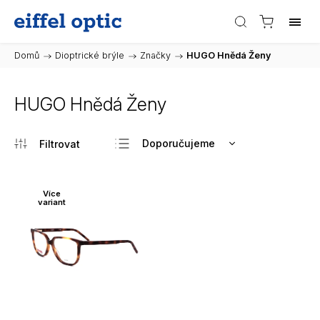
Domů
/
Dioptrické brýle
/
Značky
/
HUGO Hnědá Ženy
HUGO Hnědá Ženy
Doporučujeme
Nejlevnější
Nejdražší
Více
variant
Nejprodávanější
Abecedně