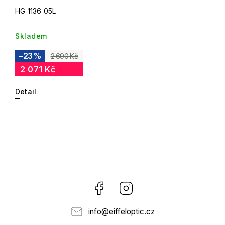
HG 1136 05L
Skladem
–23 %
2 690 Kč
2 071 Kč
Detail
Facebook
Instagram
info
@
eiffeloptic.cz