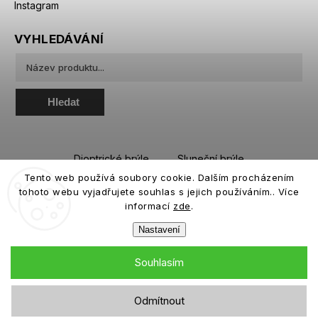
Instagram
VYHLEDÁVÁNÍ
Hledat
Dioptrické brýle
Sluneční brýle
Tento web používá soubory cookie. Dalším procházením
Sportovní brýle
Kontaktní čočky
tohoto webu vyjadřujete souhlas s jejich používáním.. Více
Roztoky a oční kapky
informací
zde
.
Nastavení
Souhlasím
Copyright 2026
eiffeloptic.cz
. Všechna práva vyhrazena.
Odmítnout
Grafický návrh vytvořil a nakódoval
Shoptak.cz