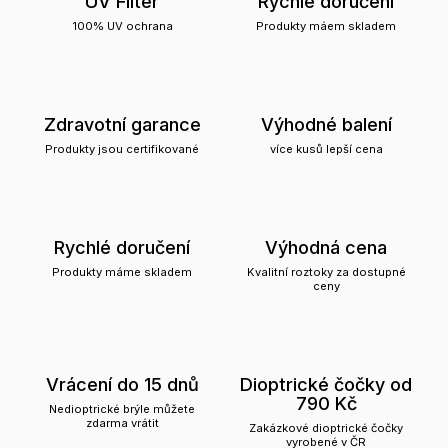
UV Filter
Rychlé doručení
100% UV ochrana
Produkty máem skladem
Zdravotní garance
Výhodné balení
Produkty jsou certifikované
více kusů lepší cena
Rychlé doručení
Výhodná cena
Produkty máme skladem
Kvalitní roztoky za dostupné
ceny
Vrácení do 15 dnů
Dioptrické čočky od
790 Kč
Nedioptrické brýle můžete
zdarma vrátit
Zakázkové dioptrické čočky
vyrobené v ČR