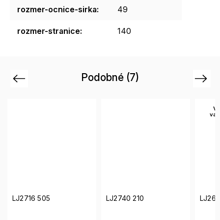
rozmer-ocnice-sirka
:
49
rozmer-stranice
:
140
Podobné (7)
Previous
Next
Více
variant
LJ2740 210
LJ2662 255
LJ27