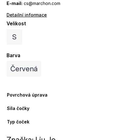
E-mail:
cs@marchon.com
Detailní informace
Velikost
S
Barva
Červená
Povrchová úprava
Síla čočky
Typ čoček
Značka:
Liu Jo