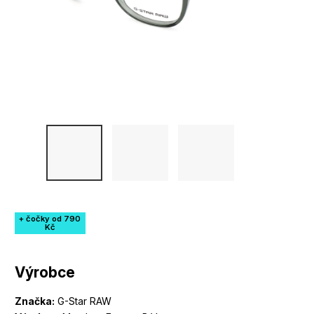
+ čočky od 790
Kč
Výrobce
Značka:
G-Star RAW