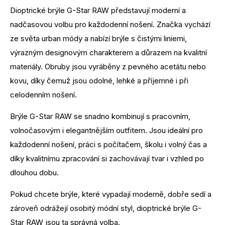
Dioptrické brýle G-Star RAW představují moderní a
nadčasovou volbu pro každodenní nošení. Značka vychází
ze světa urban módy a nabízí brýle s čistými liniemi,
výrazným designovým charakterem a důrazem na kvalitní
materiály. Obruby jsou vyráběny z pevného acetátu nebo
kovu, díky čemuž jsou odolné, lehké a příjemné i při
celodenním nošení.
Brýle G-Star RAW se snadno kombinují s pracovním,
volnočasovým i elegantnějším outfitem. Jsou ideální pro
každodenní nošení, práci s počítačem, školu i volný čas a
díky kvalitnímu zpracování si zachovávají tvar i vzhled po
dlouhou dobu.
Pokud chcete brýle, které vypadají moderně, dobře sedí a
zároveň odrážejí osobitý módní styl, dioptrické brýle G-
Star RAW jsou ta správná volba.