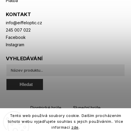
Platba
KONTAKT
info
@
eiffeloptic.cz
245 007 022
Facebook
Instagram
VYHLEDÁVÁNÍ
Hledat
Dioptrické brýle
Sluneční brýle
Tento web používá soubory cookie. Dalším procházením
Sportovní brýle
Kontaktní čočky
tohoto webu vyjadřujete souhlas s jejich používáním.. Více
Roztoky a oční kapky
informací
zde
.