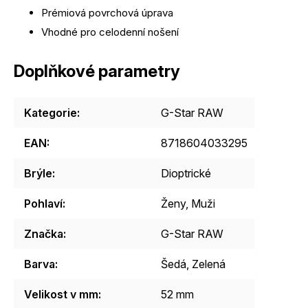
Prémiová povrchová úprava
Vhodné pro celodenní nošení
Doplňkové parametry
Kategorie
:
G-Star RAW
EAN
:
8718604033295
Brýle
:
Dioptrické
Pohlaví
:
Ženy
,
Muži
Značka
:
G-Star RAW
Barva
:
Šedá
,
Zelená
Velikost v mm
:
52 mm