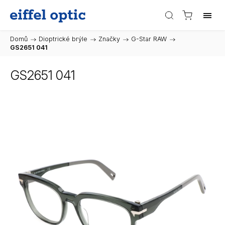
Domů
/
Dioptrické brýle
/
Značky
/
G-Star RAW
/
GS2651 041
GS2651 041