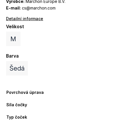
Výrobce:
Marchon Europe B.V.
E-mail:
cs@marchon.com
Detailní informace
Velikost
M
Barva
Šedá
Povrchová úprava
Síla čočky
Typ čoček