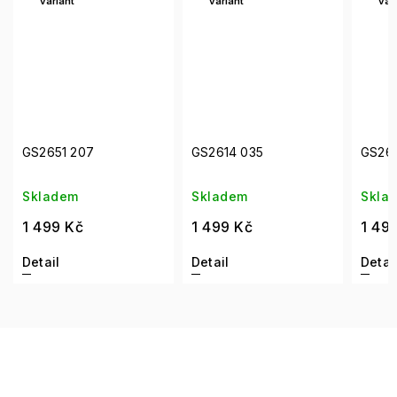
variant
variant
var
GS2651 207
GS2614 035
GS26
Skladem
Skladem
Skla
1 499 Kč
1 499 Kč
1 49
Detail
Detail
Detai