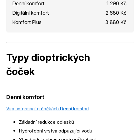
Denní komfort
1 290 Kč
Digitální komfort
2 680 Kč
Komfort Plus
3 880 Kč
Typy dioptrických
čoček
Denní komfort
Více informací o čočkách Denní komfort
Základní redukce odlesků
Hydrofobní vrstva odpuzující vodu
Standardní ochrana proti poškrábání