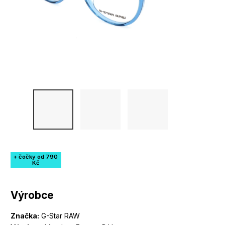
+ čočky od 790
Kč
Výrobce
Značka:
G-Star RAW