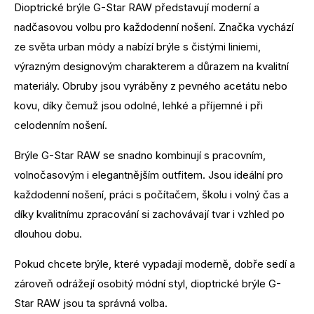
Dioptrické brýle G-Star RAW představují moderní a
nadčasovou volbu pro každodenní nošení. Značka vychází
ze světa urban módy a nabízí brýle s čistými liniemi,
výrazným designovým charakterem a důrazem na kvalitní
materiály. Obruby jsou vyráběny z pevného acetátu nebo
kovu, díky čemuž jsou odolné, lehké a příjemné i při
celodenním nošení.
Brýle G-Star RAW se snadno kombinují s pracovním,
volnočasovým i elegantnějším outfitem. Jsou ideální pro
každodenní nošení, práci s počítačem, školu i volný čas a
díky kvalitnímu zpracování si zachovávají tvar i vzhled po
dlouhou dobu.
Pokud chcete brýle, které vypadají moderně, dobře sedí a
zároveň odrážejí osobitý módní styl, dioptrické brýle G-
Star RAW jsou ta správná volba.