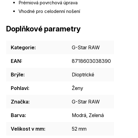
Prémiová povrchová úprava
Vhodné pro celodenní nošení
Doplňkové parametry
Kategorie
:
G-Star RAW
EAN
:
8718603038390
Brýle
:
Dioptrické
Pohlaví
:
Ženy
Značka
:
G-Star RAW
Barva
:
Modrá
,
Zelená
Velikost v mm
:
52 mm