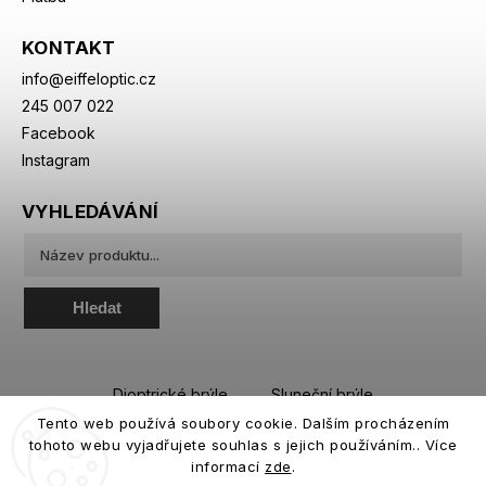
KONTAKT
info
@
eiffeloptic.cz
245 007 022
Facebook
Instagram
VYHLEDÁVÁNÍ
Hledat
Dioptrické brýle
Sluneční brýle
Tento web používá soubory cookie. Dalším procházením
Sportovní brýle
Kontaktní čočky
tohoto webu vyjadřujete souhlas s jejich používáním.. Více
Roztoky a oční kapky
informací
zde
.