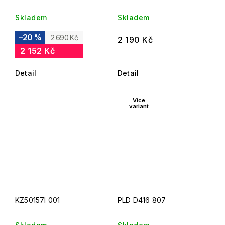
Skladem
Skladem
–20 %
2 690 Kč
2 190 Kč
2 152 Kč
Detail
Detail
Více
variant
KZ50157I 001
PLD D416 807