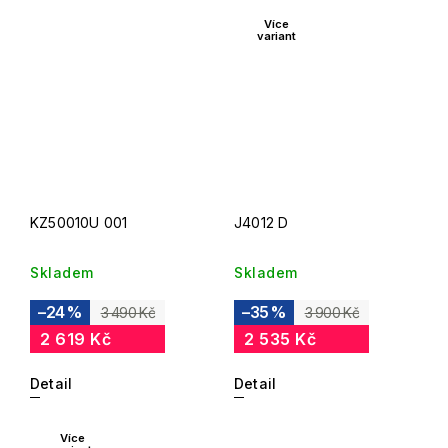
Více
variant
KZ50010U 001
J4012 D
Skladem
Skladem
–24 %
–35 %
3 490 Kč
3 900 Kč
2 619 Kč
2 535 Kč
Detail
Detail
Více