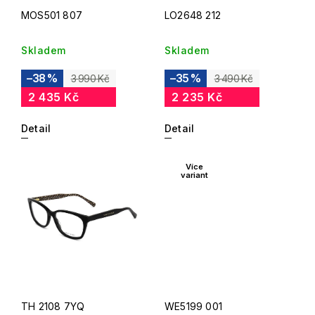
MOS501 807
LO2648 212
Skladem
Skladem
–38 %
–35 %
3 990 Kč
3 490 Kč
2 435 Kč
2 235 Kč
Detail
Detail
Více
variant
TH 2108 7YQ
WE5199 001