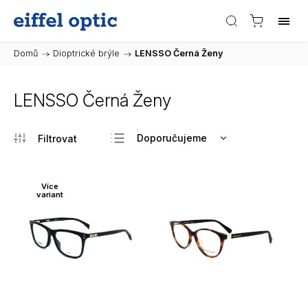
Domů
/
Dioptrické brýle
/
LENSSO Černá Ženy
LENSSO Černá Ženy
Doporučujeme
Nejlevnější
Nejdražší
Více
variant
Nejprodávanější
Abecedně