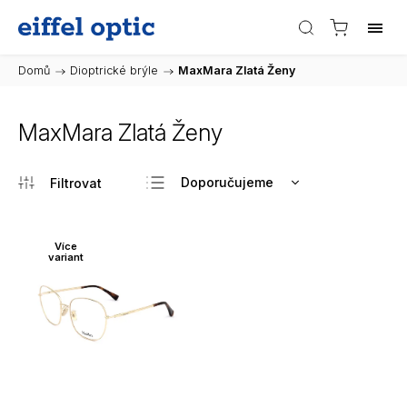
Domů
/
Dioptrické brýle
/
MaxMara Zlatá Ženy
MaxMara Zlatá Ženy
Doporučujeme
Nejlevnější
Nejdražší
Více
variant
Nejprodávanější
Abecedně