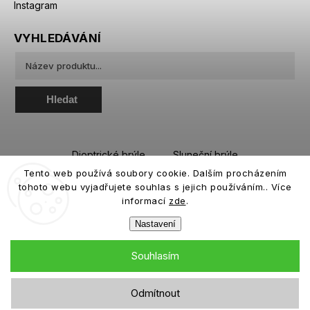
Instagram
VYHLEDÁVÁNÍ
Hledat
Dioptrické brýle
Sluneční brýle
Tento web používá soubory cookie. Dalším procházením
Sportovní brýle
Kontaktní čočky
tohoto webu vyjadřujete souhlas s jejich používáním.. Více
Roztoky a oční kapky
informací
zde
.
Nastavení
Souhlasím
Copyright 2026
eiffeloptic.cz
. Všechna práva vyhrazena.
Odmítnout
Grafický návrh vytvořil a nakódoval
Shoptak.cz