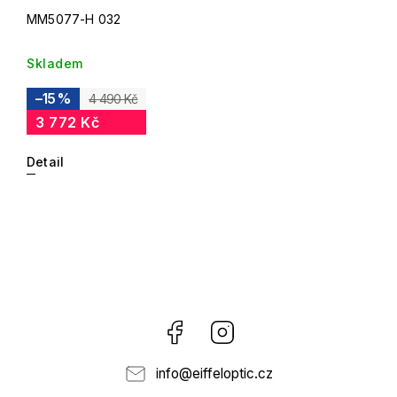
MM5077-H 032
Skladem
–15 %
4 490 Kč
3 772 Kč
Detail
Facebook
Instagram
info
@
eiffeloptic.cz