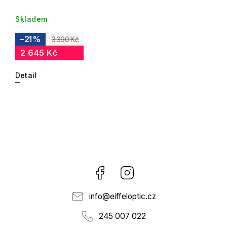
Skladem
–21 %
3 390 Kč
2 645 Kč
Detail
Facebook
Instagram
info
@
eiffeloptic.cz
245 007 022