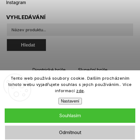
Instagram
VYHLEDÁVÁNÍ
Hledat
Dioptrické brýle
Sluneční brýle
Tento web používá soubory cookie. Dalším procházením
Sportovní brýle
Kontaktní čočky
tohoto webu vyjadřujete souhlas s jejich používáním.. Více
Roztoky a oční kapky
informací
zde
.
Nastavení
Souhlasím
Copyright 2026
eiffeloptic.cz
. Všechna práva vyhrazena.
Odmítnout
Grafický návrh vytvořil a nakódoval
Shoptak.cz