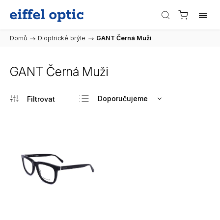
Domů
/
Dioptrické brýle
/
GANT Černá Muži
GANT Černá Muži
Doporučujeme
Nejlevnější
Nejdražší
Nejprodávanější
Abecedně