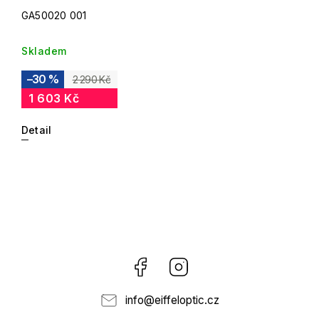
GA50020 001
Skladem
–30 %
2 290 Kč
1 603 Kč
Detail
Facebook
Instagram
info
@
eiffeloptic.cz