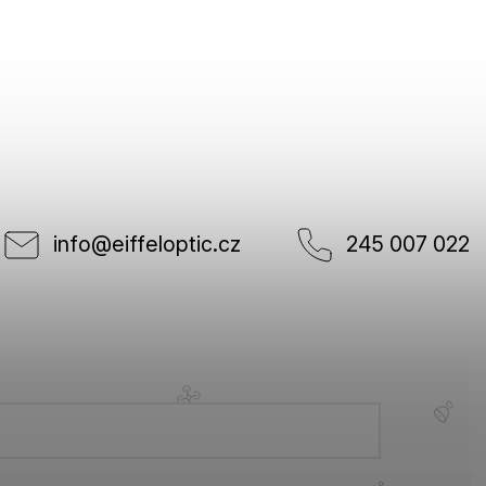
info
@
eiffeloptic.cz
245 007 022