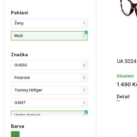
Pohlaví
Ženy
1
Muži
1
Značka
UA 5024
GUESS
3
Skladem
Polaroid
3
1 490 K
Tommy Hilfiger
1
Detail
GANT
1
Under Armour
1
Barva
Privé Revaux
1