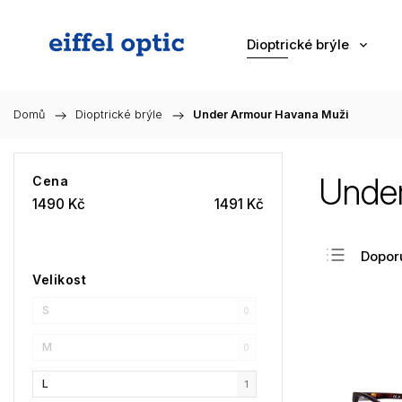
Dioptrické brýle
Domů
/
Dioptrické brýle
/
Under Armour Havana Muži
Unde
Cena
1490
Kč
1491
Kč
Dopor
Velikost
Nejlev
S
Nejdra
0
Nejpr
M
0
Abec
L
1