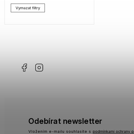
Lacoste
2
Vymazat filtry
Kenzo
0
Carrera
2
G-Star RAW
2
Jil Sander
0
Facebook
Instagram
Marc Jacobs
1
Missoni
0
Moschino
0
Zadig & Voltaire
0
MICHAEL KORS
0
Odebírat newsletter
David Beckham
0
Vložením e-mailu souhlasíte s
podmínkami ochrany o