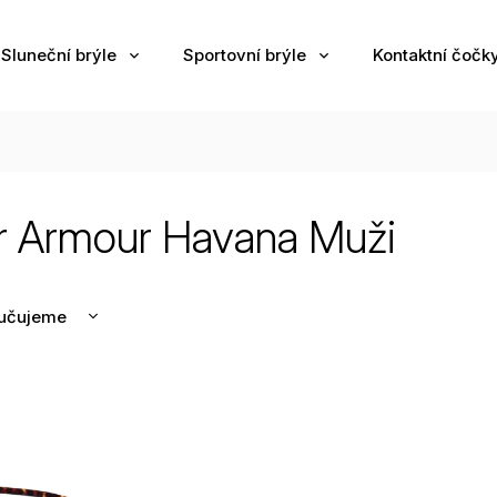
Sluneční brýle
Sportovní brýle
Kontaktní čočk
r Armour Havana Muži
učujeme
nější
žší
odávanější
edně