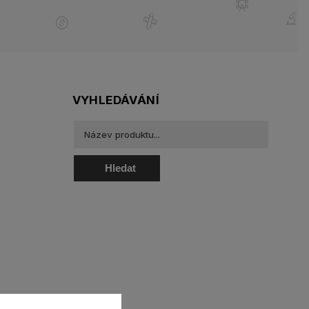
VYHLEDÁVÁNÍ
Hledat
oztoky a oční kapky