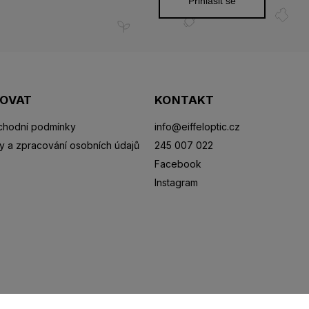
Přihlásit se
POVAT
KONTAKT
hodní podmínky
info
@
eiffeloptic.cz
y a zpracování osobních údajů
245 007 022
Facebook
Instagram
Sluneční brýle
Sportovní brýle
Kontaktní čočky
R