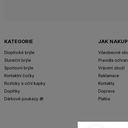
KATEGORIE
JAK NAKU
Dioptrické brýle
Všeobecné obc
Sluneční brýle
Pravidla ochran
Sportovní brýle
Vrácení zboží
Kontaktní čočky
Reklamace
Roztoky a oční kapky
Kontakty
Doplňky
Doprava
Dárkové poukazy 🎁
Platba
Dioptrické brýle