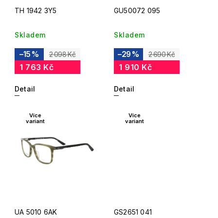
TH 1942 3Y5
GU50072 095
Skladem
Skladem
–15 %
–29 %
2 098 Kč
2 690 Kč
1 763 Kč
1 910 Kč
Detail
Detail
Více
Více
variant
variant
UA 5010 6AK
GS2651 041