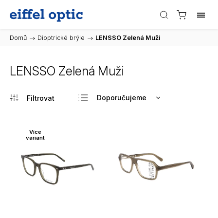
Domů
/
Dioptrické brýle
/
LENSSO Zelená Muži
LENSSO Zelená Muži
Doporučujeme
Nejlevnější
Nejdražší
Více
variant
Nejprodávanější
Abecedně