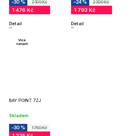
–30 %
–24 %
2 109 Kč
2 390 Kč
1 476 Kč
1 793 Kč
Detail
Detail
Více
variant
BAY POINT 7ZJ
Skladem
–30 %
1 750 Kč
1 225 Kč