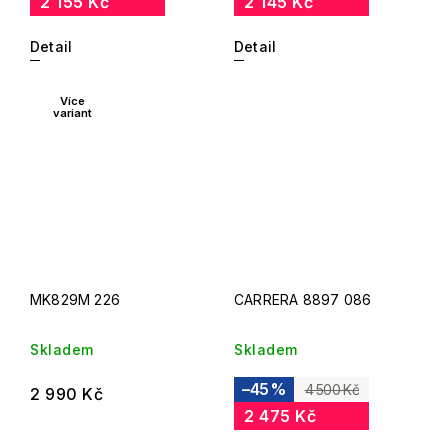
2 155 Kč
2 145 Kč
Detail
Detail
Více
variant
MK829M 226
CARRERA 8897 086
Skladem
Skladem
–45 %
4 500 Kč
2 990 Kč
2 475 Kč