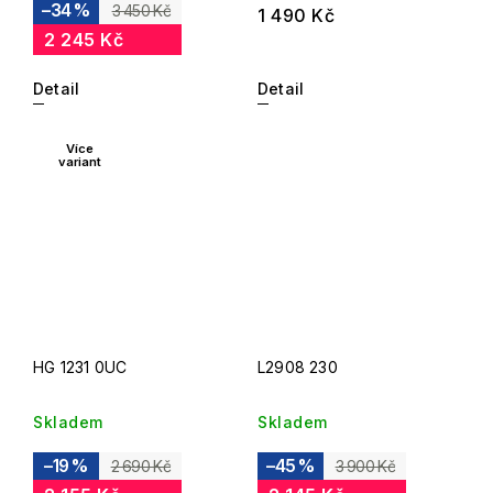
–34 %
3 450 Kč
1 490 Kč
2 245 Kč
Detail
Detail
Více
variant
HG 1231 0UC
L2908 230
Skladem
Skladem
–19 %
–45 %
2 690 Kč
3 900 Kč