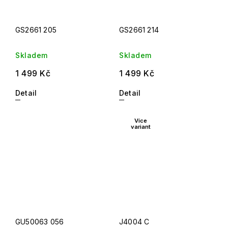
GS2661 205
GS2661 214
Skladem
Skladem
1 499 Kč
1 499 Kč
Detail
Detail
Více
variant
GU50063 056
J4004 C