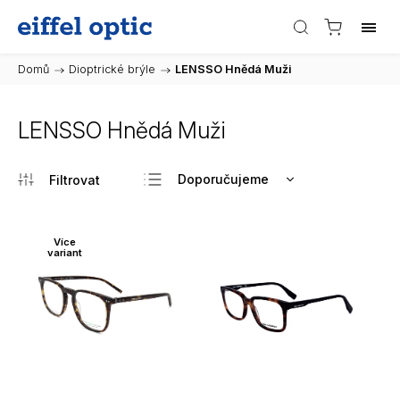
Domů
/
Dioptrické brýle
/
LENSSO Hnědá Muži
LENSSO Hnědá Muži
Doporučujeme
Nejlevnější
Nejdražší
Více
variant
Nejprodávanější
Abecedně