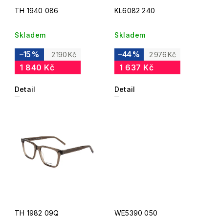
TH 1940 086
KL6082 240
Skladem
Skladem
–15 %
–44 %
2 190 Kč
2 976 Kč
1 840 Kč
1 637 Kč
Detail
Detail
TH 1982 09Q
WE5390 050