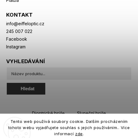
Platba
KONTAKT
info
@
eiffeloptic.cz
245 007 022
Facebook
Instagram
VYHLEDÁVÁNÍ
Hledat
Dioptrické brýle
Sluneční brýle
Tento web používá soubory cookie. Dalším procházením
Sportovní brýle
Kontaktní čočky
tohoto webu vyjadřujete souhlas s jejich používáním.. Více
Roztoky a oční kapky
informací
zde
.