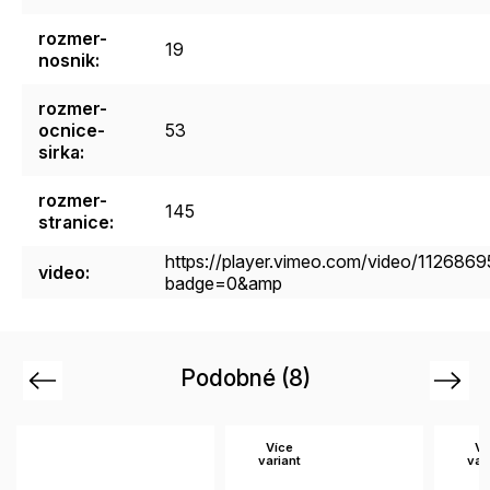
rozmer-
19
nosnik
:
rozmer-
ocnice-
53
sirka
:
rozmer-
145
stranice
:
https://player.vimeo.com/video/112686
video
:
badge=0&amp
Podobné (8)
Previous
Next
Více
Více
variant
variant