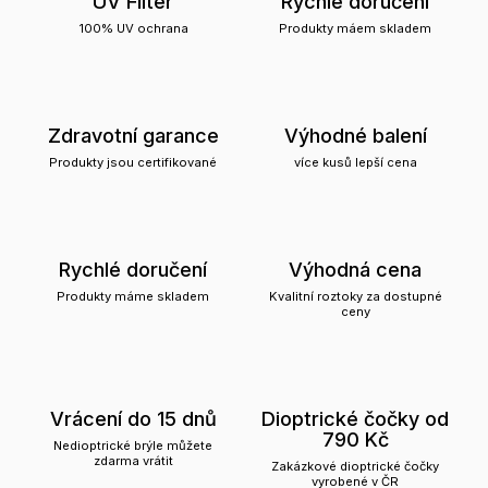
UV Filter
Rychlé doručení
100% UV ochrana
Produkty máem skladem
Zdravotní garance
Výhodné balení
Produkty jsou certifikované
více kusů lepší cena
Rychlé doručení
Výhodná cena
Produkty máme skladem
Kvalitní roztoky za dostupné
ceny
Vrácení do 15 dnů
Dioptrické čočky od
790 Kč
Nedioptrické brýle můžete
zdarma vrátit
Zakázkové dioptrické čočky
vyrobené v ČR