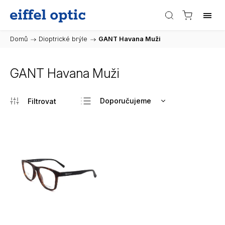
Domů
/
Dioptrické brýle
/
GANT Havana Muži
GANT Havana Muži
Doporučujeme
Nejlevnější
Nejdražší
Nejprodávanější
Abecedně