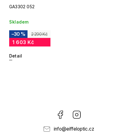
GA3302 052
Skladem
–30 %
2 290 Kč
1 603 Kč
Detail
Facebook
Instagram
info
@
eiffeloptic.cz