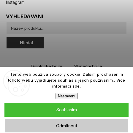
Instagram
VYHLEDÁVÁNÍ
Hledat
Dioptrické brýle
Sluneční brýle
Tento web používá soubory cookie. Dalším procházením
Sportovní brýle
Kontaktní čočky
tohoto webu vyjadřujete souhlas s jejich používáním.. Více
Roztoky a oční kapky
informací
zde
.
Nastavení
Souhlasím
Copyright 2026
eiffeloptic.cz
. Všechna práva vyhrazena.
Odmítnout
Grafický návrh vytvořil a nakódoval
Shoptak.cz