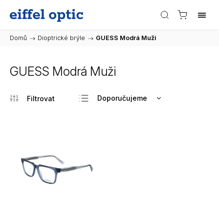
Domů
/
Dioptrické brýle
/
GUESS Modrá Muži
GUESS Modrá Muži
Doporučujeme
Nejlevnější
Nejdražší
Nejprodávanější
Abecedně