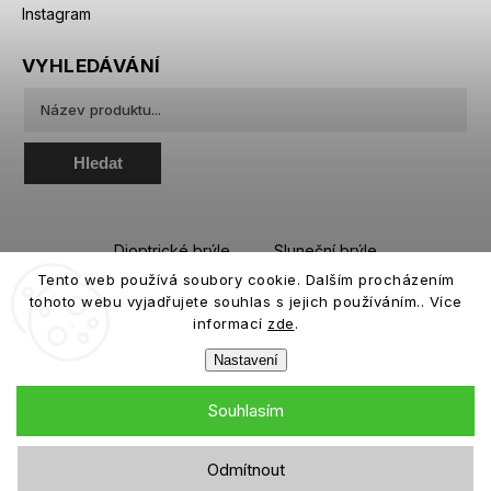
Instagram
VYHLEDÁVÁNÍ
Hledat
Dioptrické brýle
Sluneční brýle
Tento web používá soubory cookie. Dalším procházením
Sportovní brýle
Kontaktní čočky
tohoto webu vyjadřujete souhlas s jejich používáním.. Více
Roztoky a oční kapky
informací
zde
.
Nastavení
Souhlasím
Copyright 2026
eiffeloptic.cz
. Všechna práva vyhrazena.
Odmítnout
Grafický návrh vytvořil a nakódoval
Shoptak.cz