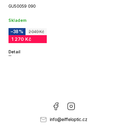
GU50059 090
Skladem
–38 %
2 049 Kč
1 270 Kč
Detail
Facebook
Instagram
info
@
eiffeloptic.cz