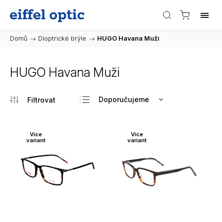
Domů
/
Dioptrické brýle
/
HUGO Havana Muži
HUGO Havana Muži
Doporučujeme
Nejlevnější
Nejdražší
Více
Více
variant
variant
Nejprodávanější
Abecedně