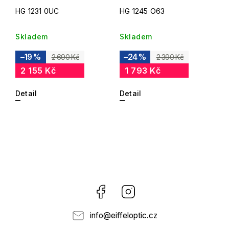
HG 1231 0UC
HG 1245 O63
Skladem
Skladem
–19 %
–24 %
2 690 Kč
2 390 Kč
2 155 Kč
1 793 Kč
Detail
Detail
Facebook
Instagram
info
@
eiffeloptic.cz