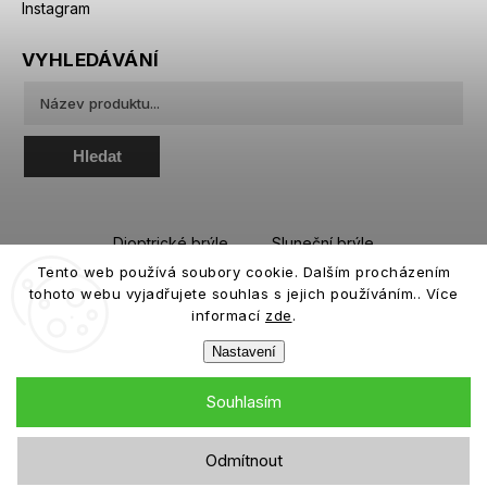
Instagram
VYHLEDÁVÁNÍ
Hledat
Dioptrické brýle
Sluneční brýle
Tento web používá soubory cookie. Dalším procházením
Sportovní brýle
Kontaktní čočky
tohoto webu vyjadřujete souhlas s jejich používáním.. Více
Roztoky a oční kapky
informací
zde
.
Nastavení
Souhlasím
Copyright 2026
eiffeloptic.cz
. Všechna práva vyhrazena.
Odmítnout
Grafický návrh vytvořil a nakódoval
Shoptak.cz