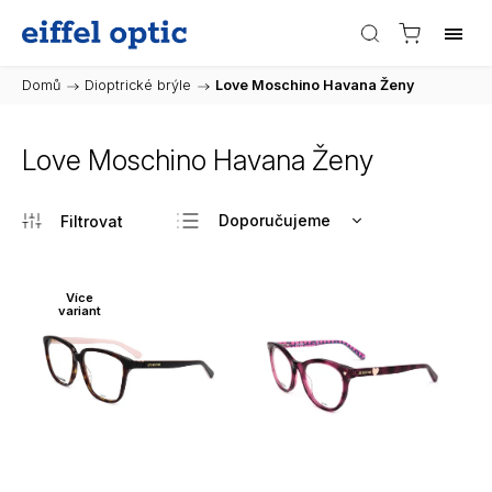
Domů
/
Dioptrické brýle
/
Love Moschino Havana Ženy
Love Moschino Havana Ženy
Doporučujeme
Nejlevnější
Nejdražší
Více
variant
Nejprodávanější
Abecedně