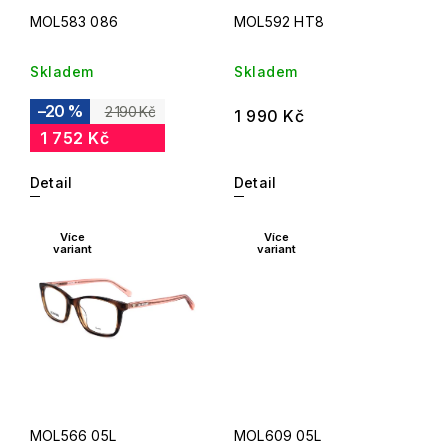
MOL583 086
MOL592 HT8
Skladem
Skladem
–20 %
2 190 Kč
1 990 Kč
1 752 Kč
Detail
Detail
Více
Více
variant
variant
MOL566 05L
MOL609 05L